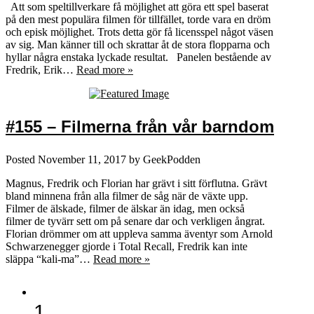
Att som speltillverkare få möjlighet att göra ett spel baserat
på den mest populära filmen för tillfället, torde vara en dröm
och episk möjlighet. Trots detta gör få licensspel något väsen
av sig. Man känner till och skrattar åt de stora flopparna och
hyllar några enstaka lyckade resultat. Panelen bestående av
Fredrik, Erik…
Read more »
#155 – Filmerna från vår barndom
Posted
November 11, 2017
by
GeekPodden
Magnus, Fredrik och Florian har grävt i sitt förflutna. Grävt
bland minnena från alla filmer de såg när de växte upp.
Filmer de älskade, filmer de älskar än idag, men också
filmer de tyvärr sett om på senare dar och verkligen ångrat.
Florian drömmer om att uppleva samma äventyr som Arnold
Schwarzenegger gjorde i Total Recall, Fredrik kan inte
släppa “kali-ma”…
Read more »
1