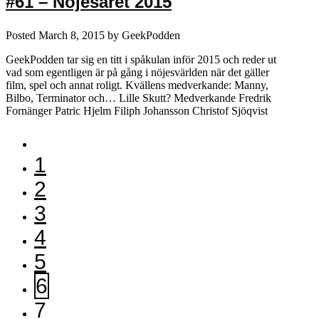
#61 – Nöjesåret 2015
Posted
March 8, 2015
by
GeekPodden
GeekPodden tar sig en titt i spåkulan inför 2015 och reder ut
vad som egentligen är på gång i nöjesvärlden när det gäller
film, spel och annat roligt. Kvällens medverkande: Manny,
Bilbo, Terminator och… Lille Skutt? Medverkande Fredrik
Fornänger Patric Hjelm Filiph Johansson Christof Sjöqvist
1
2
3
4
5
6
7