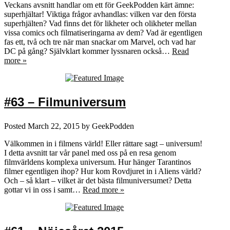
Veckans avsnitt handlar om ett för GeekPodden kärt ämne:
superhjältar! Viktiga frågor avhandlas: vilken var den första
superhjälten? Vad finns det för likheter och olikheter mellan
vissa comics och filmatiseringarna av dem? Vad är egentligen
fas ett, två och tre när man snackar om Marvel, och vad har
DC på gång? Självklart kommer lyssnaren också…
Read
more »
#63 – Filmuniversum
Posted
March 22, 2015
by
GeekPodden
Välkommen in i filmens värld! Eller rättare sagt – universum!
I detta avsnitt tar vår panel med oss på en resa genom
filmvärldens komplexa universum. Hur hänger Tarantinos
filmer egentligen ihop? Hur kom Rovdjuret in i Aliens värld?
Och – så klart – vilket är det bästa filmuniversumet? Detta
gottar vi in oss i samt…
Read more »