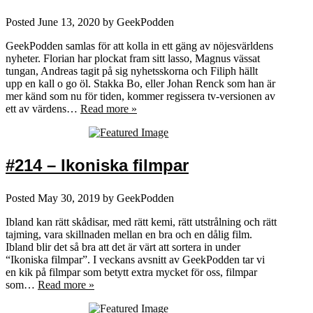
Posted
June 13, 2020
by
GeekPodden
GeekPodden samlas för att kolla in ett gäng av nöjesvärldens
nyheter. Florian har plockat fram sitt lasso, Magnus vässat
tungan, Andreas tagit på sig nyhetsskorna och Filiph hällt
upp en kall o go öl. Stakka Bo, eller Johan Renck som han är
mer känd som nu för tiden, kommer regissera tv-versionen av
ett av värdens…
Read more »
#214 – Ikoniska filmpar
Posted
May 30, 2019
by
GeekPodden
Ibland kan rätt skådisar, med rätt kemi, rätt utstrålning och rätt
tajming, vara skillnaden mellan en bra och en dålig film.
Ibland blir det så bra att det är värt att sortera in under
“Ikoniska filmpar”. I veckans avsnitt av GeekPodden tar vi
en kik på filmpar som betytt extra mycket för oss, filmpar
som…
Read more »