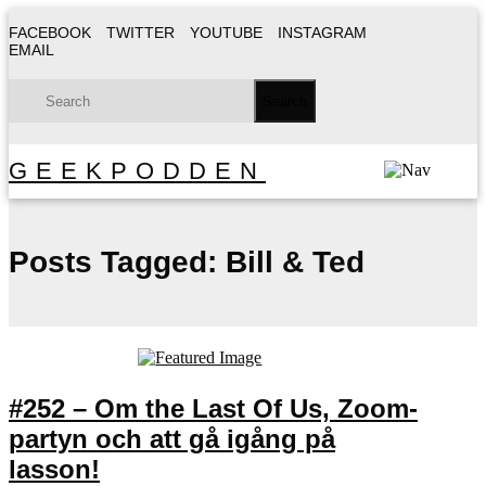
FACEBOOK
TWITTER
YOUTUBE
INSTAGRAM
EMAIL
GEEKPODDEN
Posts Tagged:
Bill & Ted
#252 – Om the Last Of Us, Zoom-
partyn och att gå igång på
lasson!