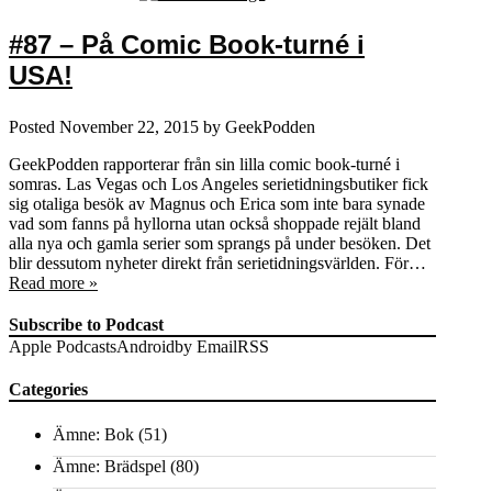
#87 – På Comic Book-turné i
USA!
Posted
November 22, 2015
by
GeekPodden
GeekPodden rapporterar från sin lilla comic book-turné i
somras. Las Vegas och Los Angeles serietidningsbutiker fick
sig otaliga besök av Magnus och Erica som inte bara synade
vad som fanns på hyllorna utan också shoppade rejält bland
alla nya och gamla serier som sprangs på under besöken. Det
blir dessutom nyheter direkt från serietidningsvärlden. För…
Read more »
Subscribe to Podcast
Apple Podcasts
Android
by Email
RSS
Categories
Ämne: Bok
(51)
Ämne: Brädspel
(80)