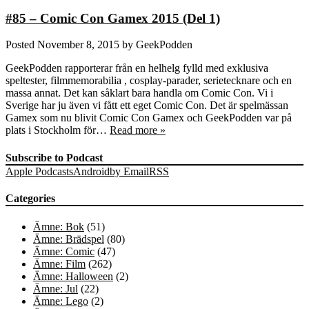
#85 – Comic Con Gamex 2015 (Del 1)
Posted
November 8, 2015
by
GeekPodden
GeekPodden rapporterar från en helhelg fylld med exklusiva
speltester, filmmemorabilia , cosplay-parader, serietecknare och en
massa annat. Det kan såklart bara handla om Comic Con. Vi i
Sverige har ju även vi fått ett eget Comic Con. Det är spelmässan
Gamex som nu blivit Comic Con Gamex och GeekPodden var på
plats i Stockholm för…
Read more »
Subscribe to Podcast
Apple Podcasts
Android
by Email
RSS
Categories
Ämne: Bok
(51)
Ämne: Brädspel
(80)
Ämne: Comic
(47)
Ämne: Film
(262)
Ämne: Halloween
(2)
Ämne: Jul
(22)
Ämne: Lego
(2)