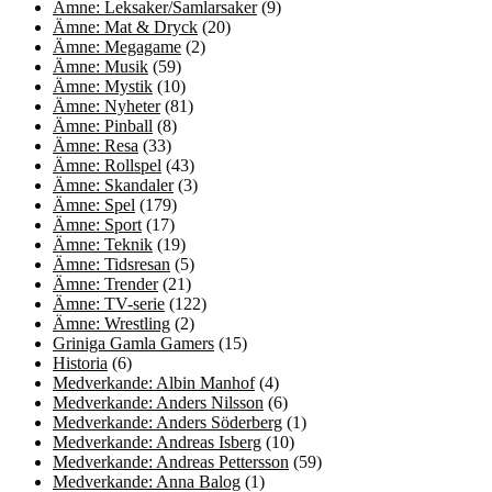
Ämne: Leksaker/Samlarsaker
(9)
Ämne: Mat & Dryck
(20)
Ämne: Megagame
(2)
Ämne: Musik
(59)
Ämne: Mystik
(10)
Ämne: Nyheter
(81)
Ämne: Pinball
(8)
Ämne: Resa
(33)
Ämne: Rollspel
(43)
Ämne: Skandaler
(3)
Ämne: Spel
(179)
Ämne: Sport
(17)
Ämne: Teknik
(19)
Ämne: Tidsresan
(5)
Ämne: Trender
(21)
Ämne: TV-serie
(122)
Ämne: Wrestling
(2)
Griniga Gamla Gamers
(15)
Historia
(6)
Medverkande: Albin Manhof
(4)
Medverkande: Anders Nilsson
(6)
Medverkande: Anders Söderberg
(1)
Medverkande: Andreas Isberg
(10)
Medverkande: Andreas Pettersson
(59)
Medverkande: Anna Balog
(1)