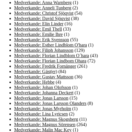
Medverkande: Anna Warnberg
(1)
Medverkande: Anneli Tunberg
(2)
Medverkande: Christof Sjöqvist
(54)
Medverkande: David Sjöqvist
(38)
Medverkande: Elin Linder
(16)
Medverkande: Emil Thell
(33)
Medverkande: Emilie Ihre
(1)
Medverkande: Erik Svensson
(55)
Medverkande: Esther Lindblom O'hara
(1)
Medverkande: Filiph Johansson
(129)
Medverkande: Florian Lindblom O´hara
(43)
Medverkande: Florian Lindbom Ohara
(72)
Medverkande: Fredrik Fornänger
(261)
Medverkande: Gäst(er)
(84)
Medverkande: Gustav Mattsson
(36)
Medverkande: Hebbe
(4)
Medverkande: Johan Olofsson
(1)
Medverkande: Johanna Deckert
(1)
Medverkande: Jonas Larsson
(15)
Medverkande: Jonas Larsson Olanders
(8)
Medverkande: Jonas Myrholm
(1)
Medverkande: Lina Lyricsen
(2)
Medverkande: Magnus Skogsberg
(11)
Medverkande: Magnus Sörensen
(264)
Medverkande: Malin Mac Key
(1)