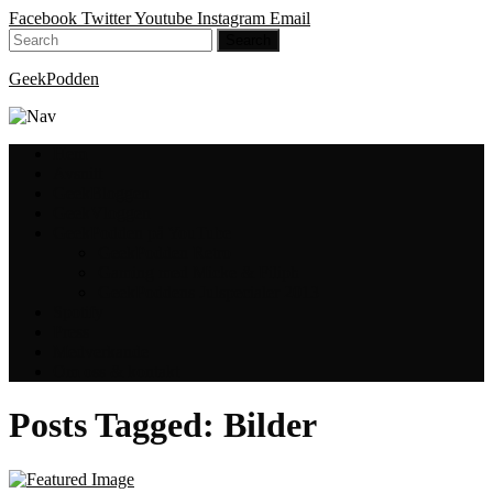
Facebook
Twitter
Youtube
Instagram
Email
GeekPodden
Hem
Avsnitt
GeekBloggen
GeekVloggen
GeekPodden på YouTube
GeekPodden Retro
Gaming med Micke & Filiph
GeekPoddens Julspecialer 2013
Spotify
Press
Medverkande
Om oss & kontakt
Posts Tagged:
Bilder