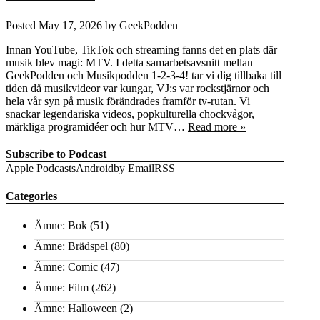
Posted
May 17, 2026
by
GeekPodden
Innan YouTube, TikTok och streaming fanns det en plats där
musik blev magi: MTV. I detta samarbetsavsnitt mellan
GeekPodden och Musikpodden 1-2-3-4! tar vi dig tillbaka till
tiden då musikvideor var kungar, VJ:s var rockstjärnor och
hela vår syn på musik förändrades framför tv‑rutan. Vi
snackar legendariska videos, popkulturella chockvågor,
märkliga programidéer och hur MTV…
Read more »
Subscribe to Podcast
Apple Podcasts
Android
by Email
RSS
Categories
Ämne: Bok
(51)
Ämne: Brädspel
(80)
Ämne: Comic
(47)
Ämne: Film
(262)
Ämne: Halloween
(2)