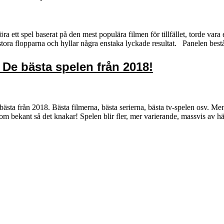
öra ett spel baserat på den mest populära filmen för tillfället, torde var
e stora flopparna och hyllar några enstaka lyckade resultat. Panelen be
De bästa spelen från 2018!
bästa från 2018. Bästa filmerna, bästa serierna, bästa tv-spelen osv. Men 
m bekant så det knakar! Spelen blir fler, mer varierande, massvis av 