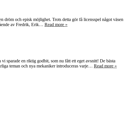
a en dröm och episk möjlighet. Trots detta gör få licensspel något väsen
stående av Fredrik, Erik…
Read more »
vi sparade en riktig godbit, som nu fått ett eget avsnitt! De bästa
härliga teman och nya mekaniker introduceras varje…
Read more »