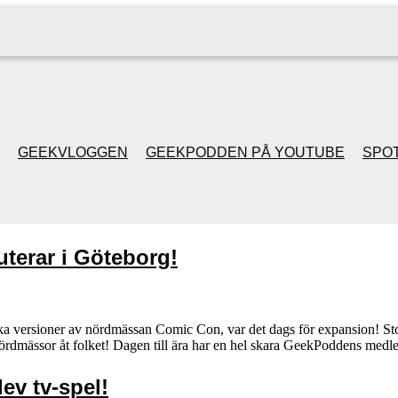
GEEKVLOGGEN
GEEKPODDEN PÅ YOUTUBE
SPOT
GEEKPODDEN RETRO
terar i Göteborg!
GAMING MED MICKE
& FILIPH
ska versioner av nördmässan Comic Con, var det dags för expansion! Sto
ördmässor åt folket! Dagen till ära har en hel skara GeekPoddens medlem
GEEKPODDENS
JULSPECIALER 2013
ev tv-spel!