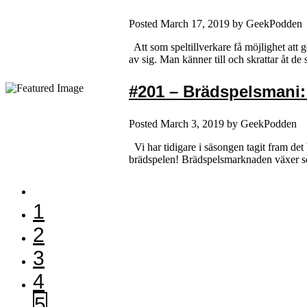
Posted
March 17, 2019
by
GeekPodden
Att som speltillverkare få möjlighet att g
av sig. Man känner till och skrattar åt d
#201 – Brädspelsmani: 
Posted
March 3, 2019
by
GeekPodden
Vi har tidigare i säsongen tagit fram det 
brädspelen! Brädspelsmarknaden växer so
1
2
3
4
5