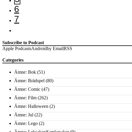
6
7
Subscribe to Podcast
Apple Podcasts
Android
by Email
RSS
Categories
Ämne: Bok
(51)
Ämne: Brädspel
(80)
Ämne: Comic
(47)
Ämne: Film
(262)
Ämne: Halloween
(2)
Ämne: Jul
(22)
Ämne: Lego
(2)
Ämne: Leksaker/Samlarsaker
(9)