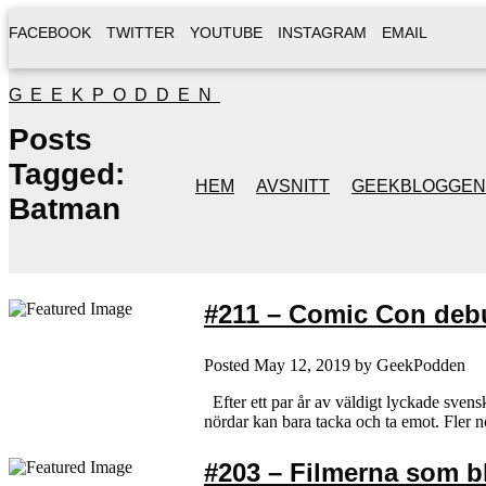
FACEBOOK
TWITTER
YOUTUBE
INSTAGRAM
EMAIL
GEEKPODDEN
Posts
Tagged:
HEM
AVSNITT
GEEKBLOGGEN
Batman
#211 – Comic Con debu
Posted
May 12, 2019
by
GeekPodden
Efter ett par år av väldigt lyckade sven
nördar kan bara tacka och ta emot. Fler n
#203 – Filmerna som bl