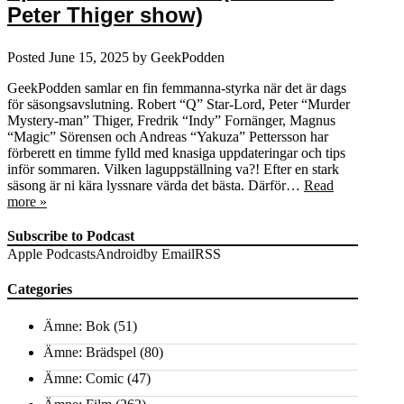
Peter Thiger show)
Posted
June 15, 2025
by
GeekPodden
GeekPodden samlar en fin femmanna-styrka när det är dags
för säsongsavslutning. Robert “Q” Star-Lord, Peter “Murder
Mystery-man” Thiger, Fredrik “Indy” Fornänger, Magnus
“Magic” Sörensen och Andreas “Yakuza” Pettersson har
förberett en timme fylld med knasiga uppdateringar och tips
inför sommaren. Vilken laguppställning va?! Efter en stark
säsong är ni kära lyssnare värda det bästa. Därför…
Read
more »
Subscribe to Podcast
Apple Podcasts
Android
by Email
RSS
Categories
Ämne: Bok
(51)
Ämne: Brädspel
(80)
Ämne: Comic
(47)