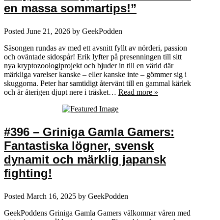
en massa sommartips!”
Posted
June 21, 2026
by
GeekPodden
Säsongen rundas av med ett avsnitt fyllt av nörderi, passion
och oväntade sidospår! Erik lyfter på presenningen till sitt
nya kryptozoologiprojekt och bjuder in till en värld där
märkliga varelser kanske – eller kanske inte – gömmer sig i
skuggorna. Peter har samtidigt återvänt till en gammal kärlek
och är återigen djupt nere i träsket…
Read more »
#396 – Griniga Gamla Gamers:
Fantastiska lögner, svensk
dynamit och märklig japansk
fighting!
Posted
March 16, 2025
by
GeekPodden
GeekPoddens Griniga Gamla Gamers välkomnar våren med