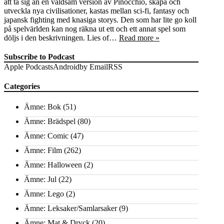
att ta sig an en våldsam version av Pinocchio, skapa och
utveckla nya civilisationer, kastas mellan sci-fi, fantasy och
japansk fighting med knasiga storys. Den som har lite go koll
på spelvärlden kan nog räkna ut ett och ett annat spel som
döljs i den beskrivningen. Lies of…
Read more »
Subscribe to Podcast
Apple Podcasts
Android
by Email
RSS
Categories
Ämne: Bok
(51)
Ämne: Brädspel
(80)
Ämne: Comic
(47)
Ämne: Film
(262)
Ämne: Halloween
(2)
Ämne: Jul
(22)
Ämne: Lego
(2)
Ämne: Leksaker/Samlarsaker
(9)
Ämne: Mat & Dryck
(20)