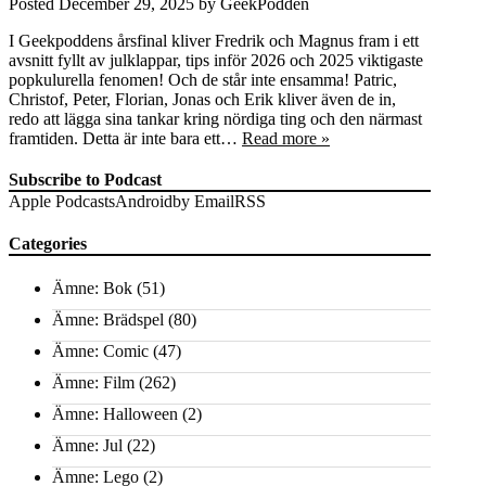
Posted
December 29, 2025
by
GeekPodden
I Geekpoddens årsfinal kliver Fredrik och Magnus fram i ett
avsnitt fyllt av julklappar, tips inför 2026 och 2025 viktigaste
popkulurella fenomen! Och de står inte ensamma! Patric,
Christof, Peter, Florian, Jonas och Erik kliver även de in,
redo att lägga sina tankar kring nördiga ting och den närmast
framtiden. Detta är inte bara ett…
Read more »
Subscribe to Podcast
Apple Podcasts
Android
by Email
RSS
Categories
Ämne: Bok
(51)
Ämne: Brädspel
(80)
Ämne: Comic
(47)
Ämne: Film
(262)
Ämne: Halloween
(2)
Ämne: Jul
(22)
Ämne: Lego
(2)