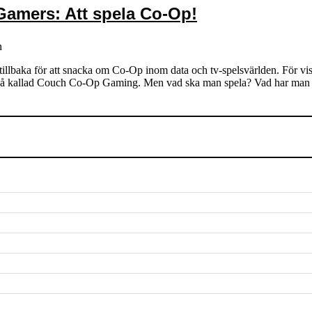
Gamers: Att spela Co-Op!
n
baka för att snacka om Co-Op inom data och tv-spelsvärlden. För visst ä
ffa, så kallad Couch Co-Op Gaming. Men vad ska man spela? Vad har m