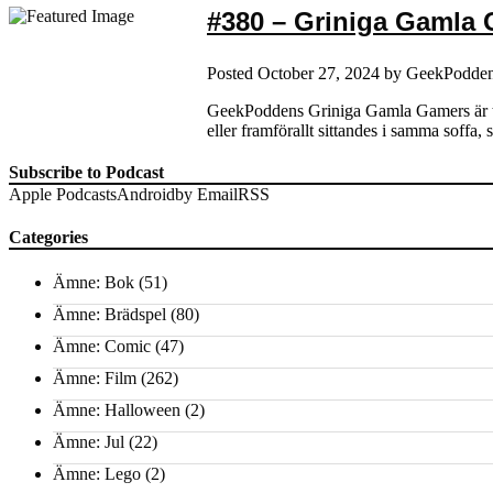
#380 – Griniga Gamla 
Posted
October 27, 2024
by
GeekPodde
GeekPoddens Griniga Gamla Gamers är till
eller framförallt sittandes i samma so
Subscribe to Podcast
Apple Podcasts
Android
by Email
RSS
Categories
Ämne: Bok
(51)
Ämne: Brädspel
(80)
Ämne: Comic
(47)
Ämne: Film
(262)
Ämne: Halloween
(2)
Ämne: Jul
(22)
Ämne: Lego
(2)