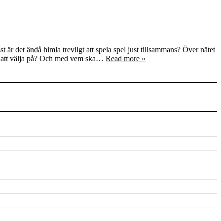
r det ändå himla trevligt att spela spel just tillsammans? Över nätet
an att välja på? Och med vem ska…
Read more »