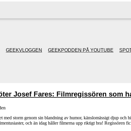
GEEKVLOGGEN
GEEKPODDEN PÅ YOUTUBE
SPOT
GEEKPODDEN RETRO
GAMING MED MICKE
er Josef Fares: Filmregissören som h
& FILIPH
den
GEEKPODDENS
et med storm genom sin blandning av humor, känslomässigt djup och his
entusiaster, och än idag håller filmerna upp riktigt bra! Regissören fic
JULSPECIALER 2013