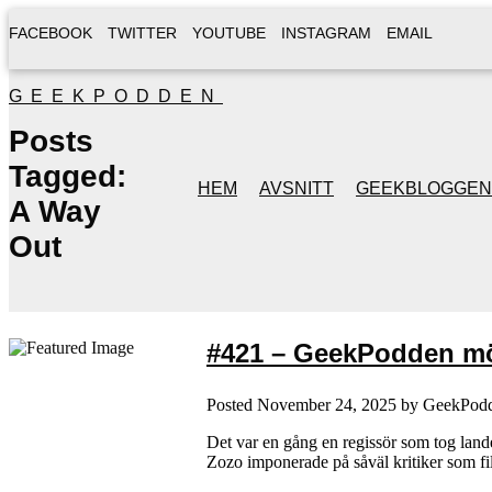
FACEBOOK
TWITTER
YOUTUBE
INSTAGRAM
EMAIL
GEEKPODDEN
Posts
Tagged:
HEM
AVSNITT
GEEKBLOGGEN
A Way
Out
#421 – GeekPodden möt
Posted
November 24, 2025
by
GeekPod
Det var en gång en regissör som tog land
Zozo imponerade på såväl kritiker som film