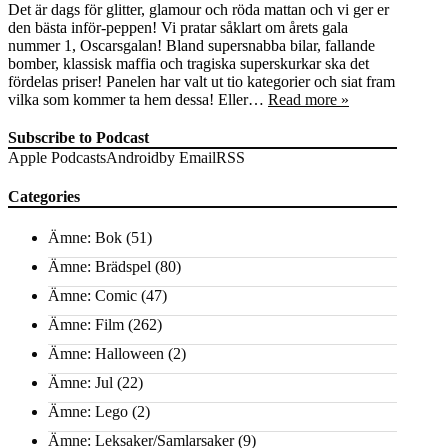
Det är dags för glitter, glamour och röda mattan och vi ger er
den bästa inför-peppen! Vi pratar såklart om årets gala
nummer 1, Oscarsgalan! Bland supersnabba bilar, fallande
bomber, klassisk maffia och tragiska superskurkar ska det
fördelas priser! Panelen har valt ut tio kategorier och siat fram
vilka som kommer ta hem dessa! Eller…
Read more »
Subscribe to Podcast
Apple Podcasts
Android
by Email
RSS
Categories
Ämne: Bok
(51)
Ämne: Brädspel
(80)
Ämne: Comic
(47)
Ämne: Film
(262)
Ämne: Halloween
(2)
Ämne: Jul
(22)
Ämne: Lego
(2)
Ämne: Leksaker/Samlarsaker
(9)