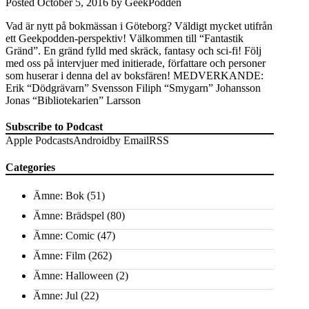
Posted
October 5, 2016
by
GeekPodden
Vad är nytt på bokmässan i Göteborg? Väldigt mycket utifrån
ett Geekpodden-perspektiv! Välkommen till “Fantastik
Gränd”. En gränd fylld med skräck, fantasy och sci-fi! Följ
med oss på intervjuer med initierade, författare och personer
som huserar i denna del av boksfären! MEDVERKANDE:
Erik “Dödgrävarn” Svensson Filiph “Smygarn” Johansson
Jonas “Bibliotekarien” Larsson
Subscribe to Podcast
Apple Podcasts
Android
by Email
RSS
Categories
Ämne: Bok
(51)
Ämne: Brädspel
(80)
Ämne: Comic
(47)
Ämne: Film
(262)
Ämne: Halloween
(2)
Ämne: Jul
(22)