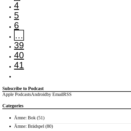
4
5
6
…
39
40
41
Subscribe to Podcast
Apple Podcasts
Android
by Email
RSS
Categories
Ämne: Bok
(51)
Ämne: Brädspel
(80)