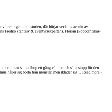
e vibrerar genom historien, där börjar veckans avsnitt av
nns Fredrik (fantasy & äventyrsexperten), Florian (Popcornfilms-
mer om att samla ihop ett gäng vänner och sätta stopp för den
gnus håller sig borta från monster, men ikläder sig…
Read more »