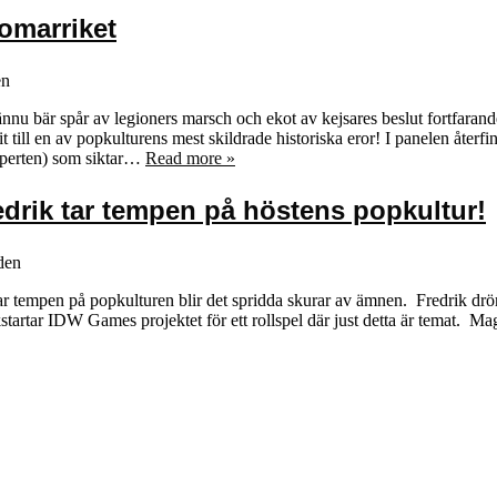
omarriket
en
ännu bär spår av legioners marsch och ekot av kejsares beslut fortfarand
ill en av popkulturens mest skildrade historiska eror! I panelen återfi
xperten) som siktar…
Read more »
drik tar tempen på höstens popkultur!
den
tempen på popkulturen blir det spridda skurar av ämnen. Fredrik dröm
artar IDW Games projektet för ett rollspel där just detta är temat. Ma