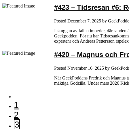
#423 – Tidsresan #6: R
Posted
December 7, 2025
by
GeekPodd
I skuggan av fallna imperier, där sanden 
Geekpodden. För nu har Tidsresankommit t
experten) och Andreas Pettersson (spele
#420 – Magnus och Fre
Posted
November 16, 2025
by
GeekPod
När GeekPoddens Fredrik och Magnus tar 
mäktiga Godzilla. Under mars 2026 Kickst
1
2
3