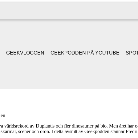
GEEKVLOGGEN
GEEKPODDEN PÅ YOUTUBE
SPOT
GEEKPODDEN RETRO
GAMING MED MICKE
& FILIPH
den
GEEKPODDENS
nya världsrekord av Duplantis och fler dinosaurier på bio. Men året har o
a skärmar, scener och öron. I detta avsnitt av Geekpodden stannar Fredr
JULSPECIALER 2013