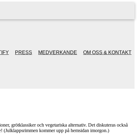
IFY
PRESS
MEDVERKANDE
OM OSS & KONTAKT
ioner, grötklassiker och vegetariska alternativ. Det diskuteras också
re! (Julklappsrimmen kommer upp på hemsidan imorgon.)