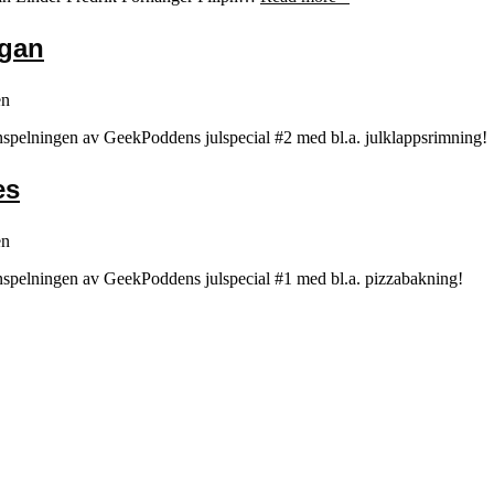
ugan
en
er inspelningen av GeekPoddens julspecial #2 med bl.a. julklappsrimning!
es
en
er inspelningen av GeekPoddens julspecial #1 med bl.a. pizzabakning!