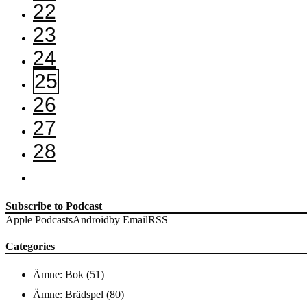
22
23
24
25
26
27
28
Subscribe to Podcast
Apple Podcasts
Android
by Email
RSS
Categories
Ämne: Bok
(51)
Ämne: Brädspel
(80)