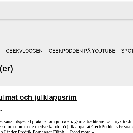
GEEKVLOGGEN
GEEKPODDEN PÅ YOUTUBE
SPOT
er)
GEEKPODDEN RETRO
GAMING MED MICKE
Julmat och julklappsrim
& FILIPH
en
GEEKPODDENS
eckans julspecial pratar vi om julmaten: gamla traditioner och nya tradit
Dessutom rimmar de medverkande på julklappar åt GeekPoddens lyssna
JULSPECIALER 2013
in Linder Fredrik Fornänger Filiph…
Read more »