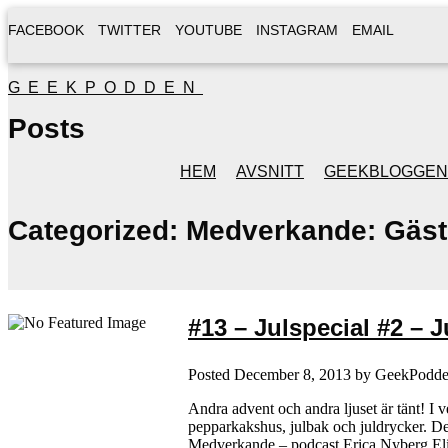
FACEBOOK
TWITTER
YOUTUBE
INSTAGRAM
EMAIL
GEEKPODDEN
Posts
HEM
AVSNITT
GEEKBLOGGEN
Categorized:
Medverkande: Gäst(
#13 – Julspecial #2 – 
Posted
December 8, 2013
by
GeekPodd
Andra advent och andra ljuset är tänt! I v
pepparkakshus, julbak och juldrycker. 
Medverkande – podcast Erica Nyberg El