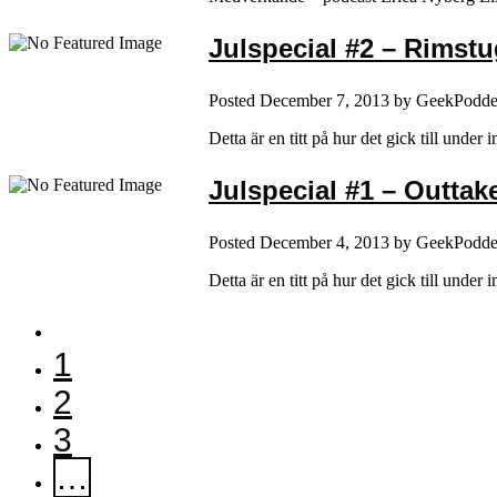
Julspecial #2 – Rimst
Posted
December 7, 2013
by
GeekPodd
Detta är en titt på hur det gick till und
Julspecial #1 – Outtak
Posted
December 4, 2013
by
GeekPodd
Detta är en titt på hur det gick till und
1
2
3
…