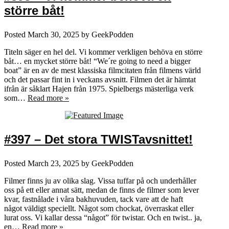
större båt!
Posted
March 30, 2025
by
GeekPodden
Titeln säger en hel del. Vi kommer verkligen behöva en större
båt… en mycket större båt! “We´re going to need a bigger
boat” är en av de mest klassiska filmcitaten från filmens värld
och det passar fint in i veckans avsnitt. Filmen det är hämtat
ifrån är såklart Hajen från 1975. Spielbergs mästerliga verk
som…
Read more »
#397 – Det stora TWISTavsnittet!
Posted
March 23, 2025
by
GeekPodden
Filmer finns ju av olika slag. Vissa tuffar på och underhåller
oss på ett eller annat sätt, medan de finns de filmer som lever
kvar, fastnålade i våra bakhuvuden, tack vare att de haft
något väldigt speciellt. Något som chockat, överraskat eller
lurat oss. Vi kallar dessa “något” för twistar. Och en twist.. ja,
en…
Read more »