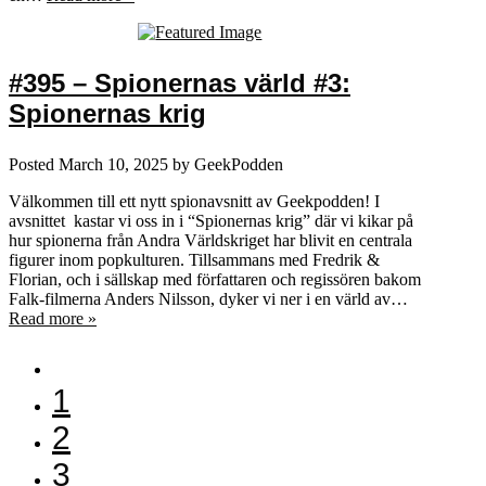
#395 – Spionernas värld #3:
Spionernas krig
Posted
March 10, 2025
by
GeekPodden
Välkommen till ett nytt spionavsnitt av Geekpodden! I
avsnittet kastar vi oss in i “Spionernas krig” där vi kikar på
hur spionerna från Andra Världskriget har blivit en centrala
figurer inom popkulturen. Tillsammans med Fredrik &
Florian, och i sällskap med författaren och regissören bakom
Falk-filmerna Anders Nilsson, dyker vi ner i en värld av…
Read more »
1
2
3