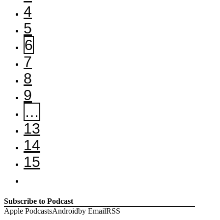
4
5
6
7
8
9
…
13
14
15
Subscribe to Podcast
Apple Podcasts
Android
by Email
RSS