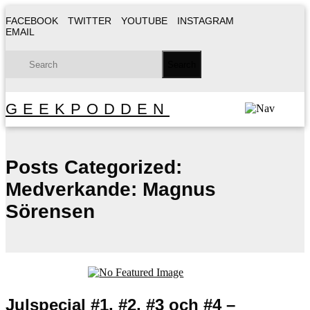
FACEBOOK
TWITTER
YOUTUBE
INSTAGRAM
EMAIL
GEEKPODDEN
Posts Categorized:
Medverkande: Magnus
Sörensen
Julspecial #1, #2, #3 och #4 –