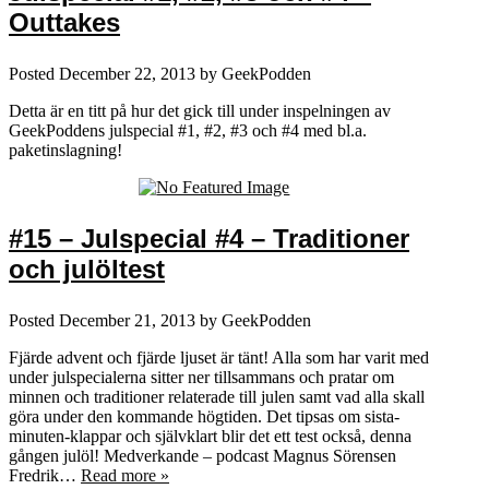
Outtakes
Posted
December 22, 2013
by
GeekPodden
Detta är en titt på hur det gick till under inspelningen av
GeekPoddens julspecial #1, #2, #3 och #4 med bl.a.
paketinslagning!
#15 – Julspecial #4 – Traditioner
och julöltest
Posted
December 21, 2013
by
GeekPodden
Fjärde advent och fjärde ljuset är tänt! Alla som har varit med
under julspecialerna sitter ner tillsammans och pratar om
minnen och traditioner relaterade till julen samt vad alla skall
göra under den kommande högtiden. Det tipsas om sista-
minuten-klappar och självklart blir det ett test också, denna
gången julöl! Medverkande – podcast Magnus Sörensen
Fredrik…
Read more »