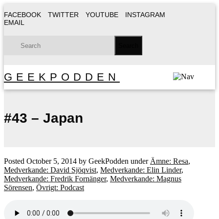
FACEBOOK
TWITTER
YOUTUBE
INSTAGRAM
EMAIL
GEEKPODDEN
#43 – Japan
Posted
October 5, 2014
by
GeekPodden
under
Ämne: Resa
,
Medverkande: David Sjöqvist
,
Medverkande: Elin Linder
,
Medverkande: Fredrik Fornänger
,
Medverkande: Magnus
Sörensen
,
Övrigt: Podcast