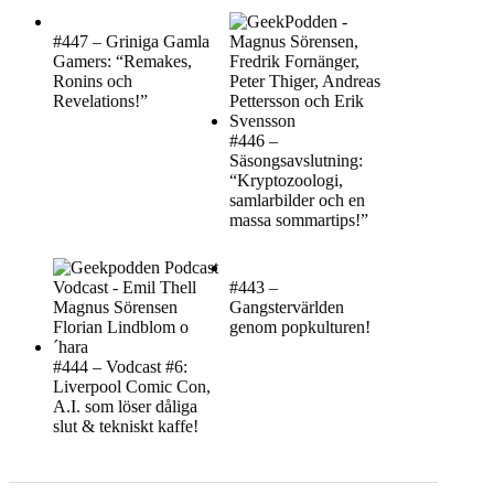
#447 – Griniga Gamla
Gamers: “Remakes,
Ronins och
Revelations!”
#446 –
Säsongsavslutning:
“Kryptozoologi,
samlarbilder och en
massa sommartips!”
#443 –
Gangstervärlden
genom popkulturen!
#444 – Vodcast #6:
Liverpool Comic Con,
A.I. som löser dåliga
slut & tekniskt kaffe!