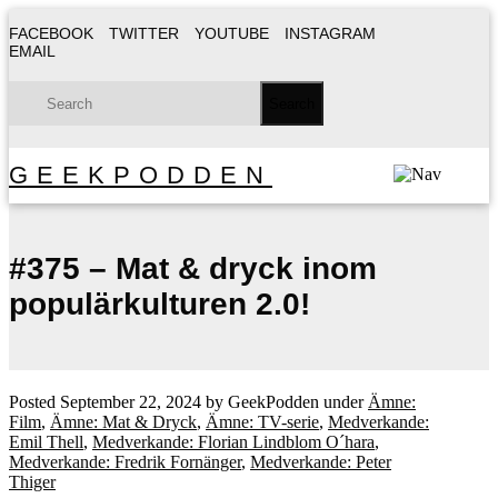
FACEBOOK
TWITTER
YOUTUBE
INSTAGRAM
EMAIL
GEEKPODDEN
#375 – Mat & dryck inom
populärkulturen 2.0!
Posted
September 22, 2024
by
GeekPodden
under
Ämne:
Film
,
Ämne: Mat & Dryck
,
Ämne: TV-serie
,
Medverkande:
Emil Thell
,
Medverkande: Florian Lindblom O´hara
,
Medverkande: Fredrik Fornänger
,
Medverkande: Peter
Thiger