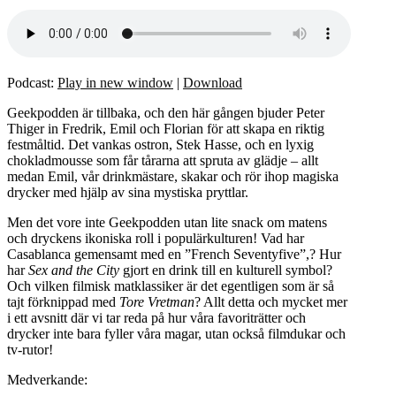
Podcast:
Play in new window
|
Download
Geekpodden är tillbaka, och den här gången bjuder Peter
Thiger in Fredrik, Emil och Florian för att skapa en riktig
festmåltid. Det vankas ostron, Stek Hasse, och en lyxig
chokladmousse som får tårarna att spruta av glädje – allt
medan Emil, vår drinkmästare, skakar och rör ihop magiska
drycker med hjälp av sina mystiska pryttlar.
Men det vore inte Geekpodden utan lite snack om matens
och dryckens ikoniska roll i populärkulturen! Vad har
Casablanca gemensamt med en ”French Seventyfive”,? Hur
har
Sex and the City
gjort en drink till en kulturell symbol?
Och vilken filmisk matklassiker är det egentligen som är så
tajt förknippad med
Tore Vretman
? Allt detta och mycket mer
i ett avsnitt där vi tar reda på hur våra favoriträtter och
drycker inte bara fyller våra magar, utan också filmdukar och
tv-rutor!
Medverkande: