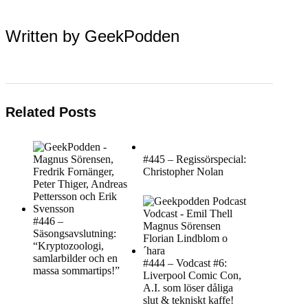
Written by
GeekPodden
Related Posts
#445 – Regissörspecial:
Christopher Nolan
#446 –
Säsongsavslutning:
“Kryptozoologi,
samlarbilder och en
#444 – Vodcast #6:
massa sommartips!”
Liverpool Comic Con,
A.I. som löser dåliga
slut & tekniskt kaffe!