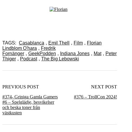
TAGS:
Casablanca
,
Emil Thell
,
Film
,
Florian
Lindblom O'hara
,
Fredrik
Fornänger
,
GeekPodden
,
Indiana Jones
,
Mat
,
Peter
Thiger
,
Podcast
,
The Big Lebowski
PREVIOUS POST
NEXT POST
#374- Griniga Gamla Gamers
#376 – TrollCon 2024!
#6 – Spelglädje, besvikelser
och beska toner från
västkusten