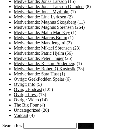
Medverkande: Jonas Larsson
(15)
Medverkande: Jonas Larsson Olanders
(8)
Medverkande: Jonas Myrholm
(1)
Medverkande: Lina Lyricsen
(2)
Medverkande: Magnus Skogsberg
(11)
Medverkande: Magnus Sörensen
(264)
Medverkande: Malin Mac Key
(1)
Medverkande: Marcus Bohm
(1)
Medverkande: Mats Jengard
(2)
Medverkande: Mikael Sörensen
(23)
Medverkande: Patric Hjelm
(56)
Medverkande: Peter Thiger
(25)
Medverkande: Rickard Söderberg
(1)
Medverkande: Robert Q Kustosik
(28)
Medverkande: Sara Hast
(1)
Övrigt: GeekPodden Spelar
(6)
Övrigt: Info
(5)
Övrigt: Podcast
(125)
Övrigt: Press
(13)
Övrigt: Video
(14)
The Big Four
(4)
Uncategorized
(20)
Vodcast
(4)
Search for: