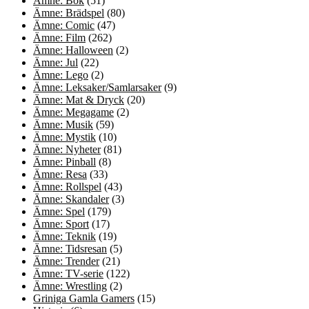
Ämne: Bok
(51)
Ämne: Brädspel
(80)
Ämne: Comic
(47)
Ämne: Film
(262)
Ämne: Halloween
(2)
Ämne: Jul
(22)
Ämne: Lego
(2)
Ämne: Leksaker/Samlarsaker
(9)
Ämne: Mat & Dryck
(20)
Ämne: Megagame
(2)
Ämne: Musik
(59)
Ämne: Mystik
(10)
Ämne: Nyheter
(81)
Ämne: Pinball
(8)
Ämne: Resa
(33)
Ämne: Rollspel
(43)
Ämne: Skandaler
(3)
Ämne: Spel
(179)
Ämne: Sport
(17)
Ämne: Teknik
(19)
Ämne: Tidsresan
(5)
Ämne: Trender
(21)
Ämne: TV-serie
(122)
Ämne: Wrestling
(2)
Griniga Gamla Gamers
(15)