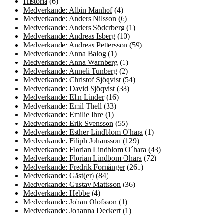
Historia
(6)
Medverkande: Albin Manhof
(4)
Medverkande: Anders Nilsson
(6)
Medverkande: Anders Söderberg
(1)
Medverkande: Andreas Isberg
(10)
Medverkande: Andreas Pettersson
(59)
Medverkande: Anna Balog
(1)
Medverkande: Anna Warnberg
(1)
Medverkande: Anneli Tunberg
(2)
Medverkande: Christof Sjöqvist
(54)
Medverkande: David Sjöqvist
(38)
Medverkande: Elin Linder
(16)
Medverkande: Emil Thell
(33)
Medverkande: Emilie Ihre
(1)
Medverkande: Erik Svensson
(55)
Medverkande: Esther Lindblom O'hara
(1)
Medverkande: Filiph Johansson
(129)
Medverkande: Florian Lindblom O´hara
(43)
Medverkande: Florian Lindbom Ohara
(72)
Medverkande: Fredrik Fornänger
(261)
Medverkande: Gäst(er)
(84)
Medverkande: Gustav Mattsson
(36)
Medverkande: Hebbe
(4)
Medverkande: Johan Olofsson
(1)
Medverkande: Johanna Deckert
(1)