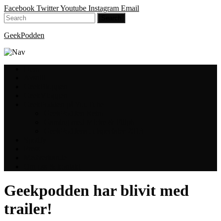
Facebook
Twitter
Youtube
Instagram
Email
GeekPodden
Hem
Avsnitt
GeekBloggen
GeekVloggen
GeekPodden på YouTube
GeekPodden Retro
Gaming med Micke & Filiph
GeekPoddens Julspecialer 2013
Spotify
Press
Medverkande
Om oss & kontakt
Geekpodden har blivit med
trailer!