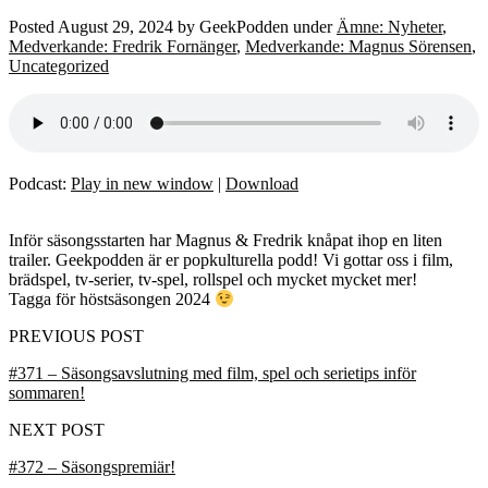
Posted
August 29, 2024
by
GeekPodden
under
Ämne: Nyheter
,
Medverkande: Fredrik Fornänger
,
Medverkande: Magnus Sörensen
,
Uncategorized
Podcast:
Play in new window
|
Download
Inför säsongsstarten har Magnus & Fredrik knåpat ihop en liten
trailer. Geekpodden är er popkulturella podd! Vi gottar oss i film,
brädspel, tv-serier, tv-spel, rollspel och mycket mycket mer!
Tagga för höstsäsongen 2024
PREVIOUS POST
#371 – Säsongsavslutning med film, spel och serietips inför
sommaren!
NEXT POST
#372 – Säsongspremiär!