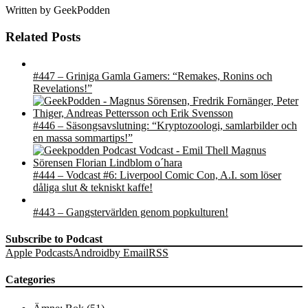
Written by
GeekPodden
Related Posts
#447 – Griniga Gamla Gamers: “Remakes, Ronins och
Revelations!”
#446 – Säsongsavslutning: “Kryptozoologi, samlarbilder och
en massa sommartips!”
#444 – Vodcast #6: Liverpool Comic Con, A.I. som löser
dåliga slut & tekniskt kaffe!
#443 – Gangstervärlden genom popkulturen!
Subscribe to Podcast
Apple Podcasts
Android
by Email
RSS
Categories