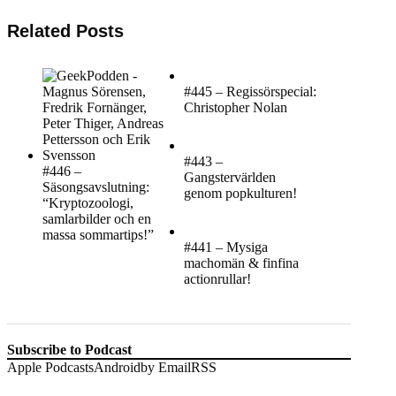
Related Posts
#445 – Regissörspecial:
Christopher Nolan
#443 –
#446 –
Gangstervärlden
Säsongsavslutning:
genom popkulturen!
“Kryptozoologi,
samlarbilder och en
massa sommartips!”
#441 – Mysiga
machomän & finfina
actionrullar!
Subscribe to Podcast
Apple Podcasts
Android
by Email
RSS