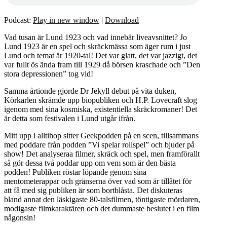
Podcast:
Play in new window
|
Download
Vad tusan är Lund 1923 och vad innebär liveavsnittet? Jo
Lund 1923 är en spel och skräckmässa som äger rum i just
Lund och temat är 1920-tal! Det var glatt, det var jazzigt, det
var fullt ös ända fram till 1929 då börsen kraschade och ”Den
stora depressionen” tog vid!
Samma årtionde gjorde Dr Jekyll debut på vita duken,
Körkarlen skrämde upp biopubliken och H.P. Lovecraft slog
igenom med sina kosmiska, existentiella skräckromaner! Det
är detta som festivalen i Lund utgår ifrån.
Mitt upp i alltihop sitter Geekpodden på en scen, tillsammans
med poddare från podden ”Vi spelar rollspel” och bjuder på
show! Det analyseraa filmer, skräck och spel, men framförallt
så gör dessa två poddar upp om vem som är den bästa
podden! Publiken röstar löpande genom sina
mentometerappar och gränserna över vad som är tillåtet för
att få med sig publiken är som bortblåsta. Det diskuteras
bland annat den läskigaste 80-talsfilmen, töntigaste mördaren,
modigaste filmkaraktären och det dummaste beslutet i en film
någonsin!