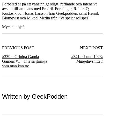
Förbered er på ett vansinnigt roligt, rafflande och intensivt
avsnitt tillsammans med Fredrik Fornänger, Robert Q
Kustosik och Jonas Larsson från Geekpodden, samt Henrik
Blomqvist och Mikael Medin från ”Vi spelar rollspel”.
Mycket nöje!
PREVIOUS POST
NEXT POST
#339 – Griniga Gamla
#341 – Lund 1923:
Gamers #1 – Inte så griniga
Mingelavsnittet!
som man kan tro
Written by
GeekPodden