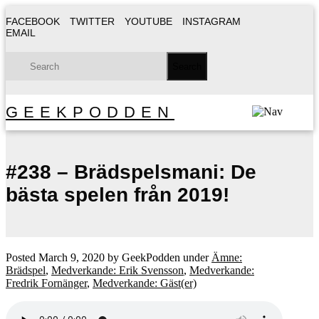
FACEBOOK
TWITTER
YOUTUBE
INSTAGRAM
EMAIL
GEEKPODDEN
#238 – Brädspelsmani: De
bästa spelen från 2019!
Posted
March 9, 2020
by
GeekPodden
under
Ämne:
Brädspel
,
Medverkande: Erik Svensson
,
Medverkande:
Fredrik Fornänger
,
Medverkande: Gäst(er)