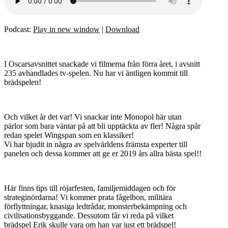
Podcast:
Play in new window
|
Download
I Oscarsavsnittet snackade vi filmerna från förra året, i avsnitt
235 avhandlades tv-spelen. Nu har vi äntligen kommit till
brädspelen!
Och vilket år det var! Vi snackar inte Monopol här utan
pärlor som bara väntar på att bli upptäckta av fler! Några spår
redan spelet Wingspan som en klassiker!
Vi har bjudit in några av spelvärldens främsta experter till
panelen och dessa kommer att ge er 2019 års allra bästa spel!!
Här finns tips till röjarfesten, familjemiddagen och för
strateginördarna! Vi kommer prata fågelbon, militära
förflyttningar, knasiga ledtrådar, monsterbekämpning och
civilisationsbyggande. Dessutom får vi reda på vilket
brädspel Erik skulle vara om han var just ett brädspel!