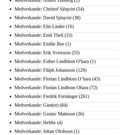
Medverkande: Anneli Tunberg
(2)
Medverkande: Christof Sjöqvist
(54)
Medverkande: David Sjöqvist
(38)
Medverkande: Elin Linder
(16)
Medverkande: Emil Thell
(33)
Medverkande: Emilie Ihre
(1)
Medverkande: Erik Svensson
(55)
Medverkande: Esther Lindblom O'hara
(1)
Medverkande: Filiph Johansson
(129)
Medverkande: Florian Lindblom O´hara
(43)
Medverkande: Florian Lindbom Ohara
(72)
Medverkande: Fredrik Fornänger
(261)
Medverkande: Gäst(er)
(84)
Medverkande: Gustav Mattsson
(36)
Medverkande: Hebbe
(4)
Medverkande: Johan Olofsson
(1)