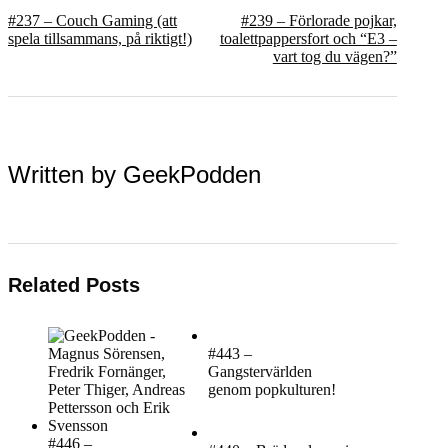
#237 – Couch Gaming (att
#239 – Förlorade pojkar,
spela tillsammans, på riktigt!)
toalettpappersfort och “E3 –
vart tog du vägen?”
Written by
GeekPodden
Related Posts
#443 –
Gangstervärlden
genom popkulturen!
#446 –