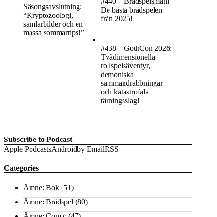
#440 – Brädspelsmani:
Säsongsavslutning:
De bästa brädspelen
“Kryptozoologi,
från 2025!
samlarbilder och en
massa sommartips!”
#438 – GothCon 2026:
Tvådimensionella
rollspelsäventyr,
demoniska
sammandrabbningar
och katastrofala
tärningsslag!
Subscribe to Podcast
Apple Podcasts
Android
by Email
RSS
Categories
Ämne: Bok
(51)
Ämne: Brädspel
(80)
Ämne: Comic
(47)