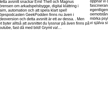
öppnar vi 
 detta avsnitt snackar Emil Thell och Magnus
fascineran
örensen om arkadspelsbygge, digital klättring i
egentligen
irn, automation och att spela klart spel!
oemotstånd
öjespodcasten GeekPodden finns nu även i
mörka psyk
ideoversion och detta avsnitt är ett av dessa. . Men
vi själva 
t byter alltså att avsnittet du lyssnar på även finns på
outube, fast då med bild! Grymt va!…