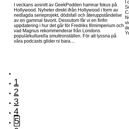
I
I veckans avsnitt av GeekPodden hamnar fokus på
S
Hollywood. Nyheter direkt ifrån Hollywood i form av
Ca
nedlagda serieprojekt, dödsfall och återuppståndelse
N
av en gammal favorit. Dessutom får vi en finfin
v
uppdatering i hur det går för Fredriks filmimperium och
de
vad Magnus rekommenderar från Londons
Y
populärkulturella smultronställen. För att lyssna på
våra podcasts glider ni bara…
1
2
3
4
5