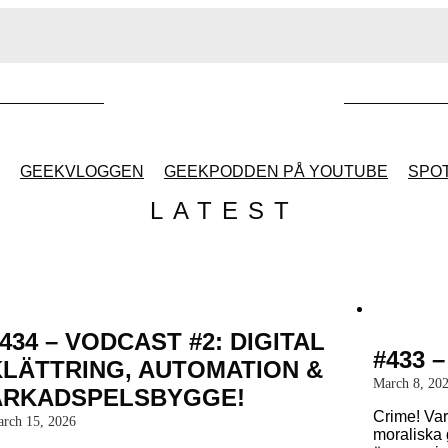
GEEKVLOGGEN
GEEKPODDEN PÅ YOUTUBE
SPOT
LATEST
GEEKPODDEN RETRO
GAMING MED MICKE
& FILIPH
434 – VODCAST #2: DIGITAL
#433 
KLÄTTRING, AUTOMATION &
March 8, 20
ARKADSPELSBYGGE!
GEEKPODDENS
Crime! Var
rch 15, 2026
JULSPECIALER 2013
moraliska 