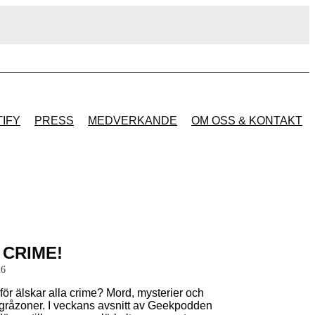
IFY
PRESS
MEDVERKANDE
OM OSS & KONTAKT
– CRIME!
26
för älskar alla crime? Mord, mysterier och
gråzoner. I veckans avsnitt av Geekpodden