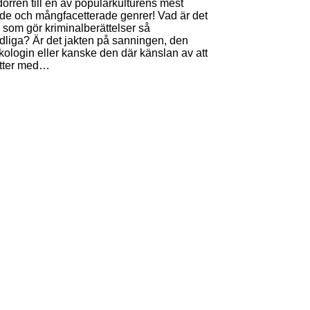
dörren till en av populärkulturens mest
de och mångfacetterade genrer! Vad är det
 som gör kriminalberättelser så
liga? Är det jakten på sanningen, den
ologin eller kanske den där känslan av att
sitter med…