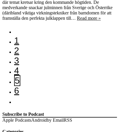
där temat kretsar kring den kommande högtiden. De
medverkande snackar julminnen från Sverige och Österrike
(däribland viktiga virkningstekniker från barndomen för att
framställa den perfekta julklappen till…
Read more »
1
2
3
4
5
6
Subscribe to Podcast
Apple Podcasts
Android
by Email
RSS
Categories