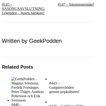
#145 –
#147 – Säsongspremiär!
SÄSONGSAVSLUTNING:
Legenden – ljusets härskare!
Written by
GeekPodden
Related Posts
#443 –
Gangstervärlden
genom popkulturen!
#446 –