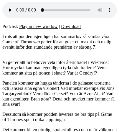
Podcast:
Play in new window
|
Download
Trots att podden egentligen har sommarlov så samlas våra
Game of Thrones-experter för att ge er ett maxat och matigt
avsnitt inför den stundande premiären av säsong 7!
Vi ger er allt ni behöver veta inför återinträdet i Westeros!
Hur mycket kan man egentligen tyda från trailern? Vem
kommer att sitta på tronen i slutet? Var är Gendry!?
Panelen kommer att hugga tänderna i de galnaste teorierna
och lansera sina egna visioner! Vad innebär exempelvis Jons
Targaryenblod? Vem dödar Cersei? Vem är Azor Ahai? Vad
kan egentligen Bran göra? Detta och mycket mer kommer få
sina svar!
Dessutom så kommer podden leverera tre bra tips på Game
of Thrones-spel i olika tappningar!
Det kommer bli en otrolig, spoilerfull resa och ni är välkomna