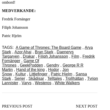
ombord!
MEDVERKANDE:
Fredrik Fornänger
Filiph Johansson
Patric Hjelm
TAGS:
A Game of Thrones: The Board Game
,
Arya
Stark
,
Azor Ahai
,
Bran Stark
,
Daenerys
Targaryen
,
Drakar
,
Filiph Johansson
,
Film
,
Fredrik
Fornänger
,
Game Of
Thrones
,
GeekPodden
,
Gendry
,
George R R
Martin
,
Hand of the king
,
Hodor
,
Jon
Snow
,
Kultur
,
Littlefinger
,
Patric Hjelm
,
Sansa
Stark
,
Serier
,
Skådisar
,
Telltales
,
Trollhättan
,
Tyrion
Lannister
,
Varys
,
Westeros
,
White Walkers
PREVIOUS POST
NEXT POST