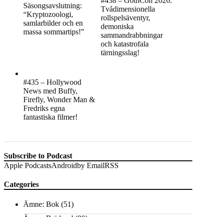
#438 – GothCon 2026:
Säsongsavslutning:
Tvådimensionella
“Kryptozoologi,
rollspelsäventyr,
samlarbilder och en
demoniska
massa sommartips!”
sammandrabbningar
och katastrofala
tärningsslag!
#435 – Hollywood
News med Buffy,
Firefly, Wonder Man &
Fredriks egna
fantastiska filmer!
Subscribe to Podcast
Apple Podcasts
Android
by Email
RSS
Categories
Ämne: Bok
(51)