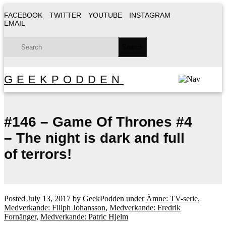
FACEBOOK
TWITTER
YOUTUBE
INSTAGRAM
EMAIL
GEEKPODDEN
#146 – Game Of Thrones #4
– The night is dark and full
of terrors!
Posted
July 13, 2017
by
GeekPodden
under
Ämne: TV-serie
,
Medverkande: Filiph Johansson
,
Medverkande: Fredrik
Fornänger
,
Medverkande: Patric Hjelm