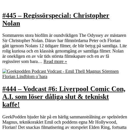
#445 – Regissörspecial: Christopher
Nolan
Sommarens stora biofilm är oundvikligen The Odyssey av mästaren
Sir Christopher Nolan. Därav har filmnördarna Peter och Florian
gått igenom Nolans 12 tidigare filmer, de blir betyg på samtliga. Lite
rolig kuriosa och en klassisk genomgång av samtliga filmer. Nolan
är onekligen en av vår tids största filmskapare och en av få
regissörer som bara…
Read more »
#444 – Vodcast #6: Liverpool Comic Con,
A.I. som löser dåliga slut & tekniskt
kaffe!
GeekPodden bjuder här på en härlig sammanstrålning av spelnörden
Magnus, teknikoraklet Emil och poddens egna Mr Hollywood,
Florian! Det snackas filmatisering av storspelet Elden Ring, fortsatta