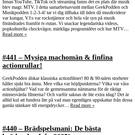
Innan YouTube, TikTok och streaming fanns det en plats där musik
blev magi: MTV. I detta samarbetsavsnitt mellan GeekPodden och
Musikpodden 1-2-3-4! tar vi dig tillbaka till tiden då musikvideor
var kungar, VJ:s var rockstjärnor och hela vår syn på musik
förändrades framför tv‑rutan. Vi snackar legendariska videos,
popkulturella chockvågor, märkliga programidéer och hur MTV…
Read more »
#441 – Mysiga machomän & finfina
actionrullar!
GeekPodden älskar klassiska actionfilmer! 80 & 90-talets storheter
håller sjukt bra ännu. Men vilka var höjdpunkterna? Vilka var våra
actionhjältar? Vad var de gemensamma nämnarna för de riktigt
minnesvärda filmerna? Och varför saknas de lite extra idag? Det är
alltid kul att fundera lite på vad man egentligen uppskattar från dessa
gamla stänkare till energidrycker…
Read more »
#440 – Brädspelsmani: De bästa