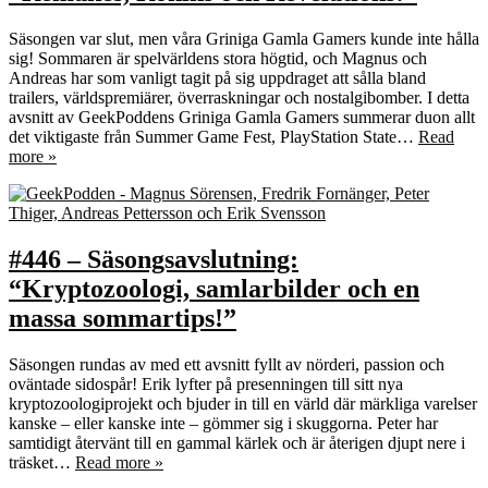
Säsongen var slut, men våra Griniga Gamla Gamers kunde inte hålla
sig! Sommaren är spelvärldens stora högtid, och Magnus och
Andreas har som vanligt tagit på sig uppdraget att sålla bland
trailers, världspremiärer, överraskningar och nostalgibomber. I detta
avsnitt av GeekPoddens Griniga Gamla Gamers summerar duon allt
det viktigaste från Summer Game Fest, PlayStation State…
Read
more »
#446 – Säsongsavslutning:
“Kryptozoologi, samlarbilder och en
massa sommartips!”
Säsongen rundas av med ett avsnitt fyllt av nörderi, passion och
oväntade sidospår! Erik lyfter på presenningen till sitt nya
kryptozoologiprojekt och bjuder in till en värld där märkliga varelser
kanske – eller kanske inte – gömmer sig i skuggorna. Peter har
samtidigt återvänt till en gammal kärlek och är återigen djupt nere i
träsket…
Read more »