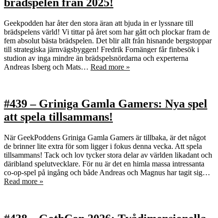
brädspelen från 2025!
Geekpodden har åter den stora äran att bjuda in er lyssnare till
brädspelens värld! Vi tittar på året som har gått och plockar fram de
fem absolut bästa brädspelen. Det blir allt från hisnande bergstoppar
till strategiska järnvägsbyggen! Fredrik Fornänger får finbesök i
studion av inga mindre än brädspelsnördarna och experterna
Andreas Isberg och Mats…
Read more »
#439 – Griniga Gamla Gamers: Nya spel
att spela tillsammans!
När GeekPoddens Griniga Gamla Gamers är tillbaka, är det något
de brinner lite extra för som ligger i fokus denna vecka. Att spela
tillsammans! Tack och lov tycker stora delar av världen likadant och
däribland spelutvecklare. För nu är det en himla massa intressanta
co-op-spel på ingång och både Andreas och Magnus har tagit sig…
Read more »