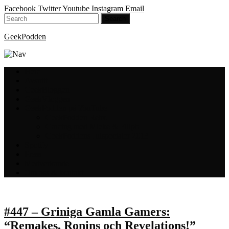
Facebook
Twitter
Youtube
Instagram
Email
GeekPodden
Hem
Avsnitt
GeekBloggen
GeekVloggen
GeekPodden på YouTube
GeekPodden Retro
Gaming med Micke & Filiph
GeekPoddens Julspecialer 2013
Spotify
Press
Medverkande
Om oss & kontakt
#447 – Griniga Gamla Gamers:
“Remakes, Ronins och Revelations!”