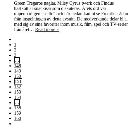
Green Tregaros naglar, Miley Cyrus twerk och Findus
hästkött är snackisar som diskuteras. Årets ord var
uppenbarligen “selfie” och här nedan kan ni se Fredriks sådan
från inspelningen av detta avsnitt. De medverkande delar bl.a.
med sig av sina favoriter inom musik, film, spel och TV-serier
från året…
Read more »
1
2
3
…
148
149
150
151
152
153
154
…
158
159
160