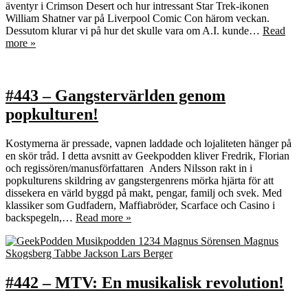
äventyr i Crimson Desert och hur intressant Star Trek-ikonen
William Shatner var på Liverpool Comic Con härom veckan.
Dessutom klurar vi på hur det skulle vara om A.I. kunde…
Read
more »
#443 – Gangstervärlden genom
popkulturen!
Kostymerna är pressade, vapnen laddade och lojaliteten hänger på
en skör tråd. I detta avsnitt av Geekpodden kliver Fredrik, Florian
och regissören/manusförfattaren Anders Nilsson rakt in i
popkulturens skildring av gangstergenrens mörka hjärta för att
dissekera en värld byggd på makt, pengar, familj och svek. Med
klassiker som Gudfadern, Maffiabröder, Scarface och Casino i
backspegeln,…
Read more »
#442 – MTV: En musikalisk revolution!