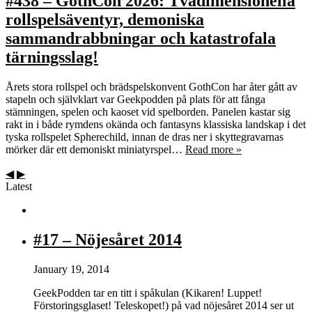
#438 – GothCon 2026: Tvådimensionella
rollspelsäventyr, demoniska
sammandrabbningar och katastrofala
tärningsslag!
Årets stora rollspel och brädspelskonvent GothCon har åter gått av
stapeln och självklart var Geekpodden på plats för att fånga
stämningen, spelen och kaoset vid spelborden. Panelen kastar sig
rakt in i både rymdens okända och fantasyns klassiska landskap i det
tyska rollspelet Spherechild, innan de dras ner i skyttegravarnas
mörker där ett demoniskt miniatyrspel…
Read more »
◀
▶
Latest
#17 – Nöjesåret 2014
January 19, 2014
GeekPodden tar en titt i spåkulan (Kikaren! Luppet!
Förstoringsglaset! Teleskopet!) på vad nöjesåret 2014 ser ut