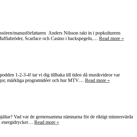
gissören/manusförfattaren Anders Nilsson rakt in i popkulturens
 Maffiabröder, Scarface och Casino i backspegeln,…
Read more »
en 1-2-3-4! tar vi dig tillbaka till tiden då musikvideor var
ckvågor, märkliga programidéer och hur MTV…
Read more »
onhjältar? Vad var de gemensamma nämnarna för de riktigt minnesvärda
till energidrycker…
Read more »