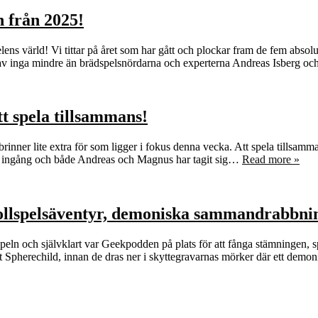
 från 2025!
lens värld! Vi tittar på året som har gått och plockar fram de fem absolut
n av inga mindre än brädspelsnördarna och experterna Andreas Isberg 
t spela tillsammans!
nner lite extra för som ligger i fokus denna vecka. Att spela tillsamma
 på ingång och både Andreas och Magnus har tagit sig…
Read more »
llspelsäventyr, demoniska sammandrabbning
peln och självklart var Geekpodden på plats för att fånga stämningen, s
et Spherechild, innan de dras ner i skyttegravarnas mörker där ett dem