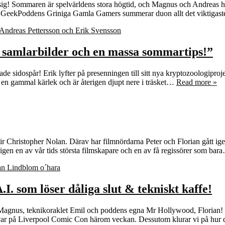
! Sommaren är spelvärldens stora högtid, och Magnus och Andreas har so
t av GeekPoddens Griniga Gamla Gamers summerar duon allt det viktiga
, samlarbilder och en massa sommartips!”
de sidospår! Erik lyfter på presenningen till sitt nya kryptozoologiprojek
l en gammal kärlek och är återigen djupt nere i träsket…
Read more »
Christopher Nolan. Därav har filmnördarna Peter och Florian gått igeno
igen en av vår tids största filmskapare och en av få regissörer som ba
I. som löser dåliga slut & tekniskt kaffe!
gnus, teknikoraklet Emil och poddens egna Mr Hollywood, Florian! Det 
 var på Liverpool Comic Con härom veckan. Dessutom klurar vi på hur