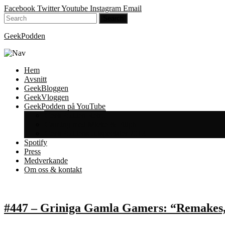
Facebook
Twitter
Youtube
Instagram
Email
GeekPodden
Hem
Avsnitt
GeekBloggen
GeekVloggen
GeekPodden på YouTube
GeekPodden Retro
Gaming med Micke & Filiph
GeekPoddens Julspecialer 2013
Spotify
Press
Medverkande
Om oss & kontakt
#447 – Griniga Gamla Gamers: “Remakes, 