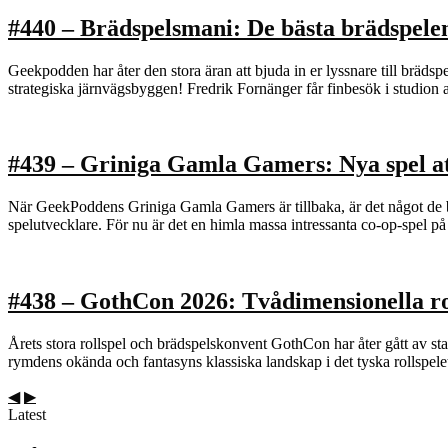
#440 – Brädspelsmani: De bästa brädspelen
Geekpodden har åter den stora äran att bjuda in er lyssnare till brädspe
strategiska järnvägsbyggen! Fredrik Fornänger får finbesök i studio
#439 – Griniga Gamla Gamers: Nya spel at
När GeekPoddens Griniga Gamla Gamers är tillbaka, är det något de bri
spelutvecklare. För nu är det en himla massa intressanta co-op-spel
#438 – GothCon 2026: Tvådimensionella ro
Årets stora rollspel och brädspelskonvent GothCon har åter gått av sta
rymdens okända och fantasyns klassiska landskap i det tyska rollspel
◀
▶
Latest