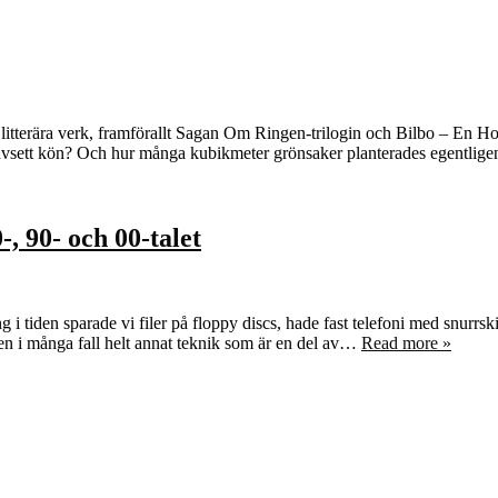
ans litterära verk, framförallt Sagan Om Ringen-trilogin och Bilbo – En 
 oavsett kön? Och hur många kubikmeter grönsaker planterades egentli
, 90- och 00-talet
iden sparade vi filer på floppy discs, hade fast telefoni med snurrski
en i många fall helt annat teknik som är en del av…
Read more »