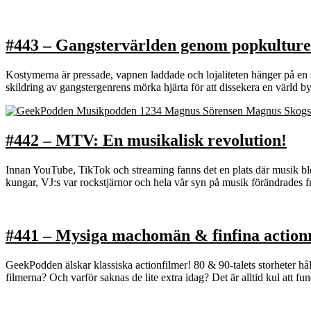
#443 – Gangstervärlden genom popkulture
Kostymerna är pressade, vapnen laddade och lojaliteten hänger på en s
skildring av gangstergenrens mörka hjärta för att dissekera en värl
#442 – MTV: En musikalisk revolution!
Innan YouTube, TikTok och streaming fanns det en plats där musik ble
kungar, VJ:s var rockstjärnor och hela vår syn på musik förändrades
#441 – Mysiga machomän & finfina actionr
GeekPodden älskar klassiska actionfilmer! 80 & 90-talets storheter h
filmerna? Och varför saknas de lite extra idag? Det är alltid kul att 