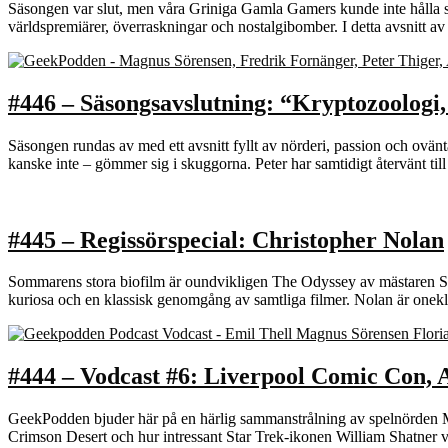
Säsongen var slut, men våra Griniga Gamla Gamers kunde inte hålla sig
världspremiärer, överraskningar och nostalgibomber. I detta avsnit
#446 – Säsongsavslutning: “Kryptozoologi
Säsongen rundas av med ett avsnitt fyllt av nörderi, passion och ovänta
kanske inte – gömmer sig i skuggorna. Peter har samtidigt återvänt til
#445 – Regissörspecial: Christopher Nolan
Sommarens stora biofilm är oundvikligen The Odyssey av mästaren Sir 
kuriosa och en klassisk genomgång av samtliga filmer. Nolan är onekl
#444 – Vodcast #6: Liverpool Comic Con, A.
GeekPodden bjuder här på en härlig sammanstrålning av spelnörden Ma
Crimson Desert och hur intressant Star Trek-ikonen William Shatner