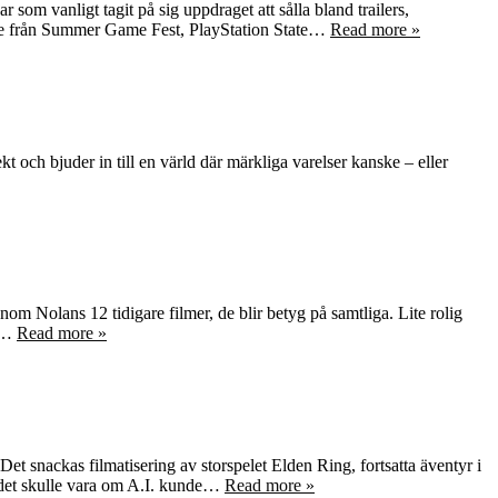
m vanligt tagit på sig uppdraget att sålla bland trailers,
ste från Summer Game Fest, PlayStation State…
Read more »
t och bjuder in till en värld där märkliga varelser kanske – eller
m Nolans 12 tidigare filmer, de blir betyg på samtliga. Lite rolig
ra…
Read more »
snackas filmatisering av storspelet Elden Ring, fortsatta äventyr i
 det skulle vara om A.I. kunde…
Read more »