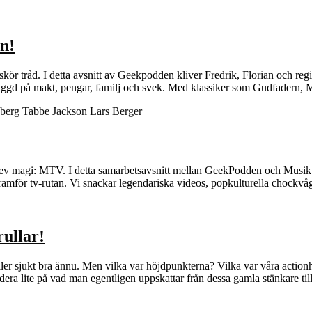
n!
kör tråd. I detta avsnitt av Geekpodden kliver Fredrik, Florian och re
d byggd på makt, pengar, familj och svek. Med klassiker som Gudfadern,
v magi: MTV. I detta samarbetsavsnitt mellan GeekPodden och Musikpodd
 framför tv‑rutan. Vi snackar legendariska videos, popkulturella cho
ullar!
åller sjukt bra ännu. Men vilka var höjdpunkterna? Vilka var våra acti
fundera lite på vad man egentligen uppskattar från dessa gamla stänkare 