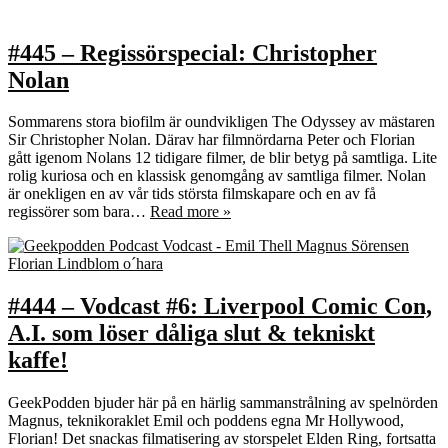
#445 – Regissörspecial: Christopher
Nolan
Sommarens stora biofilm är oundvikligen The Odyssey av mästaren
Sir Christopher Nolan. Därav har filmnördarna Peter och Florian
gått igenom Nolans 12 tidigare filmer, de blir betyg på samtliga. Lite
rolig kuriosa och en klassisk genomgång av samtliga filmer. Nolan
är onekligen en av vår tids största filmskapare och en av få
regissörer som bara…
Read more »
#444 – Vodcast #6: Liverpool Comic Con,
A.I. som löser dåliga slut & tekniskt
kaffe!
GeekPodden bjuder här på en härlig sammanstrålning av spelnörden
Magnus, teknikoraklet Emil och poddens egna Mr Hollywood,
Florian! Det snackas filmatisering av storspelet Elden Ring, fortsatta