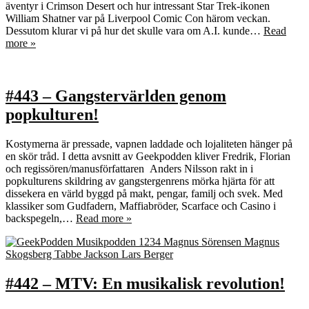
äventyr i Crimson Desert och hur intressant Star Trek-ikonen
William Shatner var på Liverpool Comic Con härom veckan.
Dessutom klurar vi på hur det skulle vara om A.I. kunde…
Read
more »
#443 – Gangstervärlden genom
popkulturen!
Kostymerna är pressade, vapnen laddade och lojaliteten hänger på
en skör tråd. I detta avsnitt av Geekpodden kliver Fredrik, Florian
och regissören/manusförfattaren Anders Nilsson rakt in i
popkulturens skildring av gangstergenrens mörka hjärta för att
dissekera en värld byggd på makt, pengar, familj och svek. Med
klassiker som Gudfadern, Maffiabröder, Scarface och Casino i
backspegeln,…
Read more »
#442 – MTV: En musikalisk revolution!