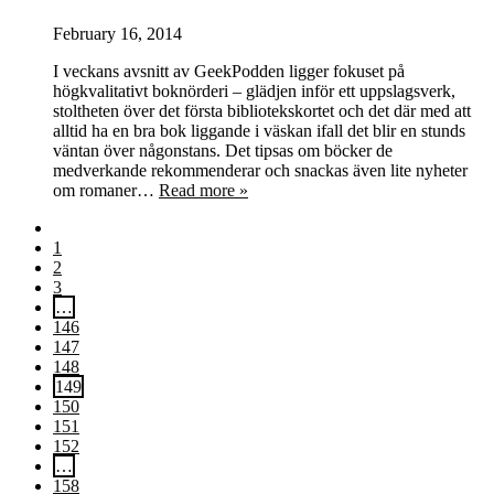
February 16, 2014
I veckans avsnitt av GeekPodden ligger fokuset på
högkvalitativt boknörderi – glädjen inför ett uppslagsverk,
stoltheten över det första bibliotekskortet och det där med att
alltid ha en bra bok liggande i väskan ifall det blir en stunds
väntan över någonstans. Det tipsas om böcker de
medverkande rekommenderar och snackas även lite nyheter
om romaner…
Read more »
1
2
3
…
146
147
148
149
150
151
152
…
158