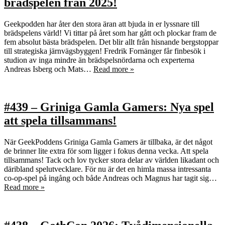
brädspelen från 2025!
Geekpodden har åter den stora äran att bjuda in er lyssnare till
brädspelens värld! Vi tittar på året som har gått och plockar fram de
fem absolut bästa brädspelen. Det blir allt från hisnande bergstoppar
till strategiska järnvägsbyggen! Fredrik Fornänger får finbesök i
studion av inga mindre än brädspelsnördarna och experterna
Andreas Isberg och Mats…
Read more »
#439 – Griniga Gamla Gamers: Nya spel
att spela tillsammans!
När GeekPoddens Griniga Gamla Gamers är tillbaka, är det något
de brinner lite extra för som ligger i fokus denna vecka. Att spela
tillsammans! Tack och lov tycker stora delar av världen likadant och
däribland spelutvecklare. För nu är det en himla massa intressanta
co-op-spel på ingång och både Andreas och Magnus har tagit sig…
Read more »