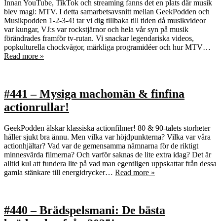
Innan YouTube, TikTok och streaming fanns det en plats där musik
blev magi: MTV. I detta samarbetsavsnitt mellan GeekPodden och
Musikpodden 1-2-3-4! tar vi dig tillbaka till tiden då musikvideor
var kungar, VJ:s var rockstjärnor och hela vår syn på musik
förändrades framför tv‑rutan. Vi snackar legendariska videos,
popkulturella chockvågor, märkliga programidéer och hur MTV…
Read more »
#441 – Mysiga machomän & finfina
actionrullar!
GeekPodden älskar klassiska actionfilmer! 80 & 90-talets storheter
håller sjukt bra ännu. Men vilka var höjdpunkterna? Vilka var våra
actionhjältar? Vad var de gemensamma nämnarna för de riktigt
minnesvärda filmerna? Och varför saknas de lite extra idag? Det är
alltid kul att fundera lite på vad man egentligen uppskattar från dessa
gamla stänkare till energidrycker…
Read more »
#440 – Brädspelsmani: De bästa