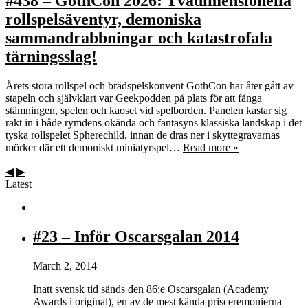
#438 – GothCon 2026: Tvådimensionella
rollspelsäventyr, demoniska
sammandrabbningar och katastrofala
tärningsslag!
Årets stora rollspel och brädspelskonvent GothCon har åter gått av
stapeln och självklart var Geekpodden på plats för att fånga
stämningen, spelen och kaoset vid spelborden. Panelen kastar sig
rakt in i både rymdens okända och fantasyns klassiska landskap i det
tyska rollspelet Spherechild, innan de dras ner i skyttegravarnas
mörker där ett demoniskt miniatyrspel…
Read more »
◀
▶
Latest
#23 – Inför Oscarsgalan 2014
March 2, 2014
Inatt svensk tid sänds den 86:e Oscarsgalan (Academy
Awards i original), en av de mest kända prisceremonierna