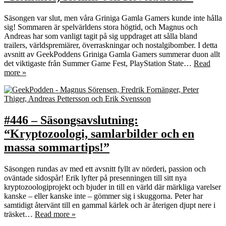
Säsongen var slut, men våra Griniga Gamla Gamers kunde inte hålla
sig! Sommaren är spelvärldens stora högtid, och Magnus och
Andreas har som vanligt tagit på sig uppdraget att sålla bland
trailers, världspremiärer, överraskningar och nostalgibomber. I detta
avsnitt av GeekPoddens Griniga Gamla Gamers summerar duon allt
det viktigaste från Summer Game Fest, PlayStation State…
Read
more »
#446 – Säsongsavslutning:
“Kryptozoologi, samlarbilder och en
massa sommartips!”
Säsongen rundas av med ett avsnitt fyllt av nörderi, passion och
oväntade sidospår! Erik lyfter på presenningen till sitt nya
kryptozoologiprojekt och bjuder in till en värld där märkliga varelser
kanske – eller kanske inte – gömmer sig i skuggorna. Peter har
samtidigt återvänt till en gammal kärlek och är återigen djupt nere i
träsket…
Read more »