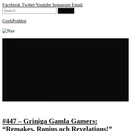
Facebook
Twitter
Youtube
Instagram
Email
GeekPodden
Hem
Avsnitt
GeekBloggen
GeekVloggen
GeekPodden på YouTube
GeekPodden Retro
Gaming med Micke & Filiph
GeekPoddens Julspecialer 2013
Spotify
Press
Medverkande
Om oss & kontakt
#447 – Griniga Gamla Gamers:
“Remakes, Ronins och Revelations!”