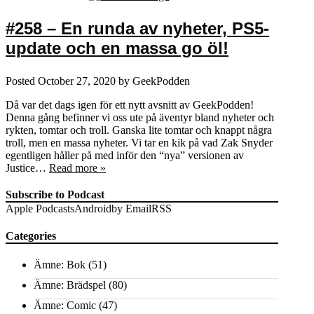
#258 – En runda av nyheter, PS5-
update och en massa go öl!
Posted
October 27, 2020
by
GeekPodden
Då var det dags igen för ett nytt avsnitt av GeekPodden!
Denna gång befinner vi oss ute på äventyr bland nyheter och
rykten, tomtar och troll. Ganska lite tomtar och knappt några
troll, men en massa nyheter. Vi tar en kik på vad Zak Snyder
egentligen håller på med inför den “nya” versionen av
Justice…
Read more »
Subscribe to Podcast
Apple Podcasts
Android
by Email
RSS
Categories
Ämne: Bok
(51)
Ämne: Brädspel
(80)
Ämne: Comic
(47)