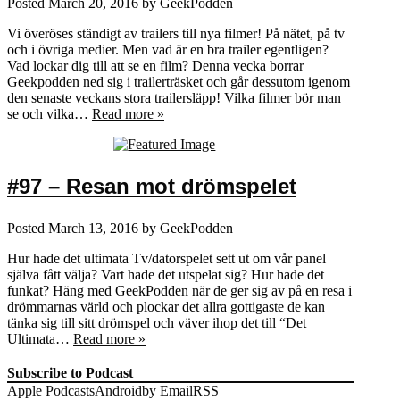
Posted
March 20, 2016
by
GeekPodden
Vi överöses ständigt av trailers till nya filmer! På nätet, på tv
och i övriga medier. Men vad är en bra trailer egentligen?
Vad lockar dig till att se en film? Denna vecka borrar
Geekpodden ned sig i trailerträsket och går dessutom igenom
den senaste veckans stora trailersläpp! Vilka filmer bör man
se och vilka…
Read more »
#97 – Resan mot drömspelet
Posted
March 13, 2016
by
GeekPodden
Hur hade det ultimata Tv/datorspelet sett ut om vår panel
själva fått välja? Vart hade det utspelat sig? Hur hade det
funkat? Häng med GeekPodden när de ger sig av på en resa i
drömmarnas värld och plockar det allra gottigaste de kan
tänka sig till sitt drömspel och väver ihop det till “Det
Ultimata…
Read more »
Subscribe to Podcast
Apple Podcasts
Android
by Email
RSS