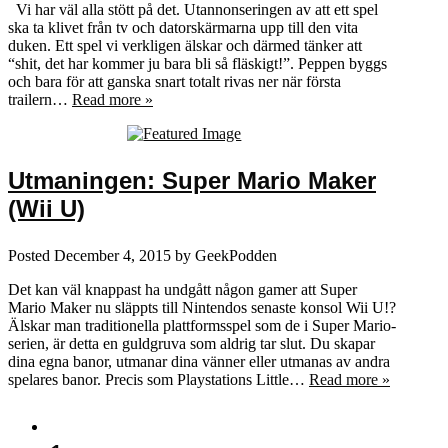
Vi har väl alla stött på det. Utannonseringen av att ett spel
ska ta klivet från tv och datorskärmarna upp till den vita
duken. Ett spel vi verkligen älskar och därmed tänker att
“shit, det har kommer ju bara bli så fläskigt!”. Peppen byggs
och bara för att ganska snart totalt rivas ner när första
trailern…
Read more »
Utmaningen: Super Mario Maker
(Wii U)
Posted
December 4, 2015
by
GeekPodden
Det kan väl knappast ha undgått någon gamer att Super
Mario Maker nu släppts till Nintendos senaste konsol Wii U!?
Älskar man traditionella plattformsspel som de i Super Mario-
serien, är detta en guldgruva som aldrig tar slut. Du skapar
dina egna banor, utmanar dina vänner eller utmanas av andra
spelares banor. Precis som Playstations Little…
Read more »