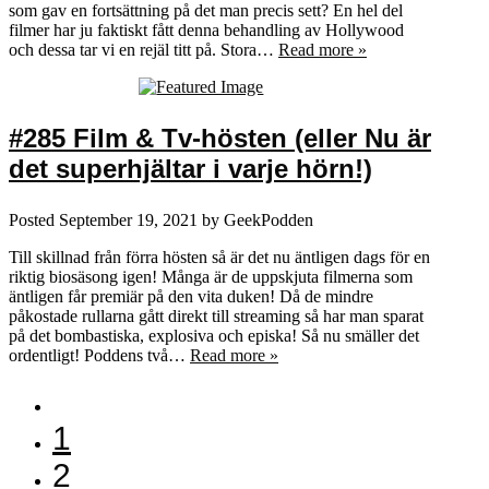
som gav en fortsättning på det man precis sett? En hel del
filmer har ju faktiskt fått denna behandling av Hollywood
och dessa tar vi en rejäl titt på. Stora…
Read more »
#285 Film & Tv-hösten (eller Nu är
det superhjältar i varje hörn!)
Posted
September 19, 2021
by
GeekPodden
Till skillnad från förra hösten så är det nu äntligen dags för en
riktig biosäsong igen! Många är de uppskjuta filmerna som
äntligen får premiär på den vita duken! Då de mindre
påkostade rullarna gått direkt till streaming så har man sparat
på det bombastiska, explosiva och episka! Så nu smäller det
ordentligt! Poddens två…
Read more »
1
2