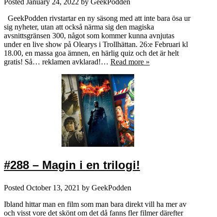
Posted
January 24, 2022
by
GeekPodden
GeekPodden rivstartar en ny säsong med att inte bara ösa ur
sig nyheter, utan att också närma sig den magiska
avsnittsgränsen 300, något som kommer kunna avnjutas
under en live show på Olearys i Trollhättan. 26:e Februari kl
18.00, en massa goa ämnen, en härlig quiz och det är helt
gratis! Så… reklamen avklarad!…
Read more »
#288 – Magin i en trilogi!
Posted
October 13, 2021
by
GeekPodden
Ibland hittar man en film som man bara direkt vill ha mer av
och visst vore det skönt om det då fanns fler filmer därefter