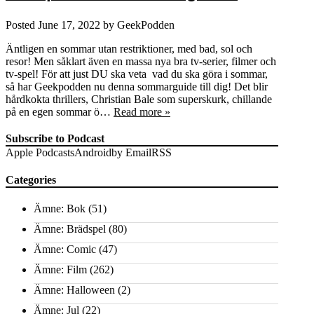
Posted
June 17, 2022
by
GeekPodden
Äntligen en sommar utan restriktioner, med bad, sol och
resor! Men såklart även en massa nya bra tv-serier, filmer och
tv-spel! För att just DU ska veta vad du ska göra i sommar,
så har Geekpodden nu denna sommarguide till dig! Det blir
hårdkokta thrillers, Christian Bale som superskurk, chillande
på en egen sommar ö…
Read more »
Subscribe to Podcast
Apple Podcasts
Android
by Email
RSS
Categories
Ämne: Bok
(51)
Ämne: Brädspel
(80)
Ämne: Comic
(47)
Ämne: Film
(262)
Ämne: Halloween
(2)
Ämne: Jul
(22)