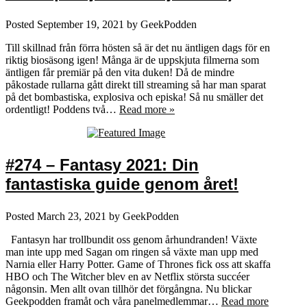
Posted
September 19, 2021
by
GeekPodden
Till skillnad från förra hösten så är det nu äntligen dags för en
riktig biosäsong igen! Många är de uppskjuta filmerna som
äntligen får premiär på den vita duken! Då de mindre
påkostade rullarna gått direkt till streaming så har man sparat
på det bombastiska, explosiva och episka! Så nu smäller det
ordentligt! Poddens två…
Read more »
#274 – Fantasy 2021: Din
fantastiska guide genom året!
Posted
March 23, 2021
by
GeekPodden
Fantasyn har trollbundit oss genom århundranden! Växte
man inte upp med Sagan om ringen så växte man upp med
Narnia eller Harry Potter. Game of Thrones fick oss att skaffa
HBO och The Witcher blev en av Netflix största succéer
någonsin. Men allt ovan tillhör det förgångna. Nu blickar
Geekpodden framåt och våra panelmedlemmar…
Read more