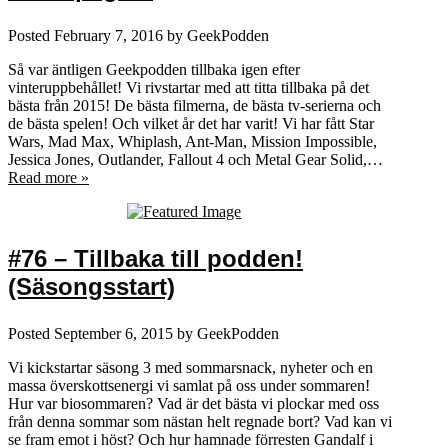
Posted
February 7, 2016
by
GeekPodden
Så var äntligen Geekpodden tillbaka igen efter
vinteruppbehållet! Vi rivstartar med att titta tillbaka på det
bästa från 2015! De bästa filmerna, de bästa tv-serierna och
de bästa spelen! Och vilket år det har varit! Vi har fått Star
Wars, Mad Max, Whiplash, Ant-Man, Mission Impossible,
Jessica Jones, Outlander, Fallout 4 och Metal Gear Solid,…
Read more »
#76 – Tillbaka till podden!
(Säsongsstart)
Posted
September 6, 2015
by
GeekPodden
Vi kickstartar säsong 3 med sommarsnack, nyheter och en
massa överskottsenergi vi samlat på oss under sommaren!
Hur var biosommaren? Vad är det bästa vi plockar med oss
från denna sommar som nästan helt regnade bort? Vad kan vi
se fram emot i höst? Och hur hamnade förresten Gandalf i