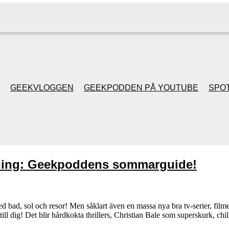
GEEKVLOGGEN
GEEKPODDEN PÅ YOUTUBE
SPOT
GEEKPODDEN RETRO
GAMING MED MICKE
ning: Geekpoddens sommarguide!
& FILIPH
GEEKPODDENS
d bad, sol och resor! Men såklart även en massa nya bra tv-serier, film
l dig! Det blir hårdkokta thrillers, Christian Bale som superskurk, 
JULSPECIALER 2013