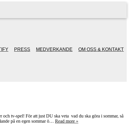
IFY
PRESS
MEDVERKANDE
OM OSS & KONTAKT
er och tv-spel! För att just DU ska veta vad du ska göra i sommar, så
chillande på en egen sommar ö…
Read more »