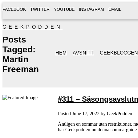
FACEBOOK
TWITTER
YOUTUBE
INSTAGRAM
EMAIL
GEEKPODDEN
Posts
Tagged:
HEM
AVSNITT
GEEKBLOGGEN
Martin
Freeman
#311 – Säsongsavslut
Posted
June 17, 2022
by
GeekPodden
Äntligen en sommar utan restriktioner, me
har Geekpodden nu denna sommarguide til