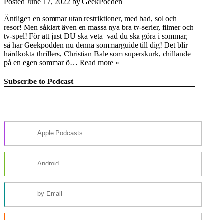
Posted
June 17, 2022
by
GeekPodden
Äntligen en sommar utan restriktioner, med bad, sol och
resor! Men såklart även en massa nya bra tv-serier, filmer och
tv-spel! För att just DU ska veta vad du ska göra i sommar,
så har Geekpodden nu denna sommarguide till dig! Det blir
hårdkokta thrillers, Christian Bale som superskurk, chillande
på en egen sommar ö…
Read more »
Subscribe to Podcast
Apple Podcasts
Android
by Email