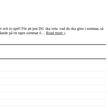
er och tv-spel! För att just DU ska veta vad du ska göra i sommar, så
chillande på en egen sommar ö…
Read more »