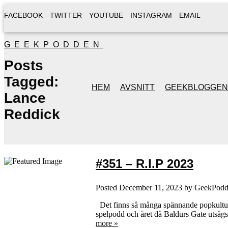
FACEBOOK
TWITTER
YOUTUBE
INSTAGRAM
EMAIL
GEEKPODDEN
Posts
Tagged:
HEM
AVSNITT
GEEKBLOGGEN
Lance
Reddick
#351 – R.I.P 2023
Posted
December 11, 2023
by
GeekPodd
Det finns så många spännande popkulturel
spelpodd och året då Baldurs Gate utsågs t
more »