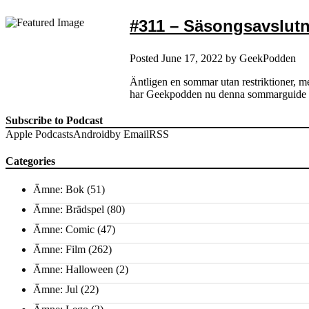
#311 – Säsongsavslut
Posted
June 17, 2022
by
GeekPodden
Äntligen en sommar utan restriktioner, me
har Geekpodden nu denna sommarguide til
Subscribe to Podcast
Apple Podcasts
Android
by Email
RSS
Categories
Ämne: Bok
(51)
Ämne: Brädspel
(80)
Ämne: Comic
(47)
Ämne: Film
(262)
Ämne: Halloween
(2)
Ämne: Jul
(22)