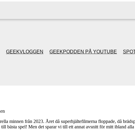
GEEKVLOGGEN
GEEKPODDEN PÅ YOUTUBE
SPOT
GEEKPODDEN RETRO
GAMING MED MICKE
& FILIPH
en
GEEKPODDENS
la minnen från 2023. Året då superhjältefilmerna floppade, då brädspe
ill bästa spel! Men det sparar vi till ett annat avsnitt för mitt ibland 
JULSPECIALER 2013