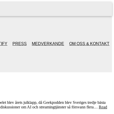
IFY
PRESS
MEDVERKANDE
OM OSS & KONTAKT
let blev årets julklapp, då Geekpodden blev Sveriges tredje bästa
alla diskussioner om AI och streamingtjänster så försvann flera…
Read