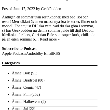
Posted
June 17, 2022
by
GeekPodden
Äntligen en sommar utan restriktioner, med bad, sol och
resor! Men såklart även en massa nya bra tv-serier, filmer och
tv-spel! För att just DU ska veta vad du ska göra i sommar,
så har Geekpodden nu denna sommarguide till dig! Det blir
hårdkokta thrillers, Christian Bale som superskurk, chillande
på en egen sommar ö…
Read more »
Subscribe to Podcast
Apple Podcasts
Android
by Email
RSS
Categories
Ämne: Bok
(51)
Ämne: Brädspel
(80)
Ämne: Comic
(47)
Ämne: Film
(262)
Ämne: Halloween
(2)
Ämne: Jul
(22)