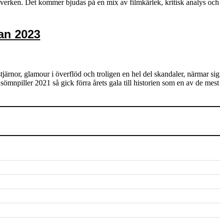
verken. Det kommer bjudas på en mix av filmkärlek, kritisk analys och g
an 2023
järnor, glamour i överflöd och troligen en hel del skandaler, närmar sig
ält sömnpiller 2021 så gick förra årets gala till historien som en av de m