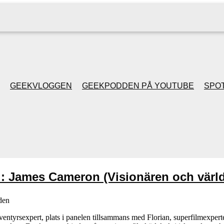
GEEKVLOGGEN
GEEKPODDEN PÅ YOUTUBE
SPOT
GEEKPODDEN RETRO
GAMING MED MICKE
& FILIPH
l: James Cameron (Visionären och värl
GEEKPODDENS
den
JULSPECIALER 2013
 äventyrsexpert, plats i panelen tillsammans med Florian, superfilmexpert