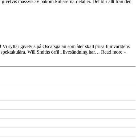
ivetvis massvis av bakom-kulisserna-detaljer. Det blir allt från den
! Vi syftar givetvis på Oscarsgalan som åter skall prisa filmvärldens
est spektakulära. Will Smiths örfil i livesändning har…
Read more »