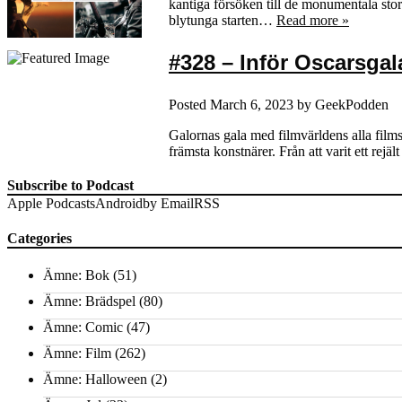
kantiga försöken till de monumentala stor
blytunga starten…
Read more »
#328 – Inför Oscarsgal
Posted
March 6, 2023
by
GeekPodden
Galornas gala med filmvärldens alla filmst
främsta konstnärer. Från att varit ett rej
Subscribe to Podcast
Apple Podcasts
Android
by Email
RSS
Categories
Ämne: Bok
(51)
Ämne: Brädspel
(80)
Ämne: Comic
(47)
Ämne: Film
(262)
Ämne: Halloween
(2)