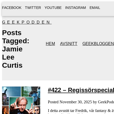
FACEBOOK
TWITTER
YOUTUBE
INSTAGRAM
EMAIL
GEEKPODDEN
Posts
Tagged:
HEM
AVSNITT
GEEKBLOGGEN
Jamie
Lee
Curtis
#422 – Regissörspecia
Posted
November 30, 2025
by
GeekPod
I detta avsnitt tar Fredrik, vår fantasy &