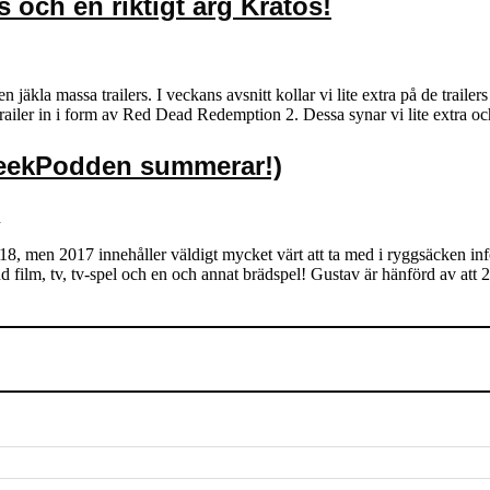
s och en riktigt arg Kratos!
äkla massa trailers. I veckans avsnitt kollar vi lite extra på de trail
ailer in i form av Red Dead Redemption 2. Dessa synar vi lite extra o
GeekPodden summerar!)
n
18, men 2017 innehåller väldigt mycket värt att ta med i ryggsäcken infö
nd film, tv, tv-spel och en och annat brädspel! Gustav är hänförd av att