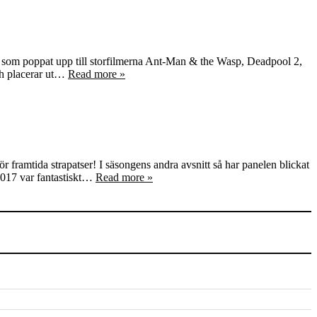
ers som poppat upp till storfilmerna Ant-Man & the Wasp, Deadpool 2,
ch placerar ut…
Read more »
r framtida strapatser! I säsongens andra avsnitt så har panelen blickat
 2017 var fantastiskt…
Read more »