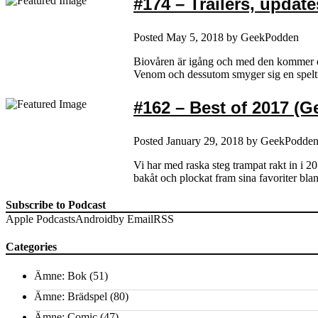
#174 – Trailers, update
Posted
May 5, 2018
by
GeekPodden
Biovåren är igång och med den kommer en j
Venom och dessutom smyger sig en speltr
#162 – Best of 2017 (
Posted
January 29, 2018
by
GeekPodde
Vi har med raska steg trampat rakt in i 20
bakåt och plockat fram sina favoriter bla
Subscribe to Podcast
Apple Podcasts
Android
by Email
RSS
Categories
Ämne: Bok
(51)
Ämne: Brädspel
(80)
Ämne: Comic
(47)