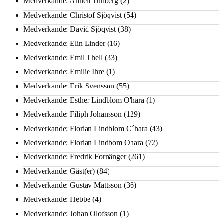
Medverkande: Anneli Tunberg
(2)
Medverkande: Christof Sjöqvist
(54)
Medverkande: David Sjöqvist
(38)
Medverkande: Elin Linder
(16)
Medverkande: Emil Thell
(33)
Medverkande: Emilie Ihre
(1)
Medverkande: Erik Svensson
(55)
Medverkande: Esther Lindblom O'hara
(1)
Medverkande: Filiph Johansson
(129)
Medverkande: Florian Lindblom O´hara
(43)
Medverkande: Florian Lindbom Ohara
(72)
Medverkande: Fredrik Fornänger
(261)
Medverkande: Gäst(er)
(84)
Medverkande: Gustav Mattsson
(36)
Medverkande: Hebbe
(4)
Medverkande: Johan Olofsson
(1)