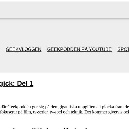
GEEKVLOGGEN
GEEKPODDEN PÅ YOUTUBE
SPOT
GEEKPODDEN RETRO
ick: Del 1
GAMING MED MICKE
& FILIPH
vå där Geekpodden ger sig på den gigantiska uppgiften att plocka fram 
fokuserar på film, tv-serier, tv-spel och teknik. Det kommer givetvis ock
GEEKPODDENS
JULSPECIALER 2013