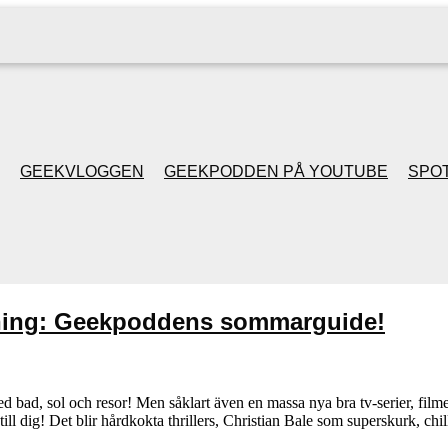
GEEKVLOGGEN
GEEKPODDEN PÅ YOUTUBE
SPOT
GEEKPODDEN RETRO
GAMING MED MICKE
ning: Geekpoddens sommarguide!
& FILIPH
GEEKPODDENS
d bad, sol och resor! Men såklart även en massa nya bra tv-serier, film
l dig! Det blir hårdkokta thrillers, Christian Bale som superskurk, 
JULSPECIALER 2013