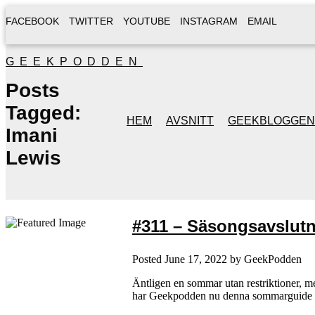
FACEBOOK
TWITTER
YOUTUBE
INSTAGRAM
EMAIL
GEEKPODDEN
Posts
Tagged:
HEM
AVSNITT
GEEKBLOGGEN
Imani
Lewis
#311 – Säsongsavslut
Posted
June 17, 2022
by
GeekPodden
Äntligen en sommar utan restriktioner, me
har Geekpodden nu denna sommarguide til