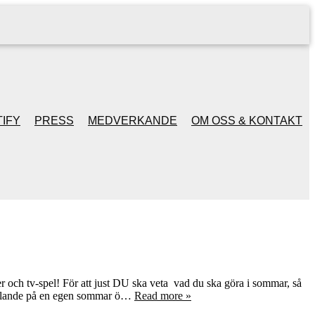
IFY
PRESS
MEDVERKANDE
OM OSS & KONTAKT
er och tv-spel! För att just DU ska veta vad du ska göra i sommar, så
chillande på en egen sommar ö…
Read more »