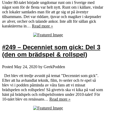
Under 80-talet började ungdomar runt om i Sverige med
något som för de flesta var helt nytt. Runt om i källare, vindar
och lokaler samlades man för att ge sig ut på äventyr
tillsammans. Det var riddare, tjuvar och magiker i skepnader
av alver, orcher och talande ankor. Inte allt för sällan gick
karaktärerna in…
Read more »
#249 – Decenniet som gick: Del 3
(den om brädspel & rollspel)
Posted
May 24, 2020
by
GeekPodden
Det blev ett tredje avsnitt på temat ”Decenniet som gick”.
Efter att ha avhandlat teknik, film, tv-serier och tv-spel så
blev vi i podden påminda av våra fans att vi missat
brädspelen och rollspelen! Så givetvis ska vi kika på vad som
hänt på brädspels och rollspelsfronten under 2010-talet! För
10-talet blev en renässans…
Read more »