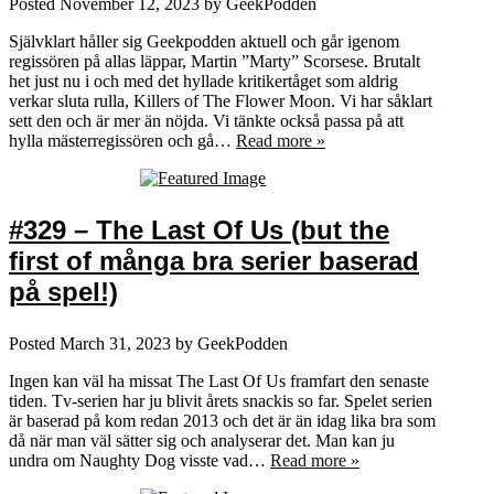
Posted
November 12, 2023
by
GeekPodden
Självklart håller sig Geekpodden aktuell och går igenom
regissören på allas läppar, Martin ”Marty” Scorsese. Brutalt
het just nu i och med det hyllade kritikertåget som aldrig
verkar sluta rulla, Killers of The Flower Moon. Vi har såklart
sett den och är mer än nöjda. Vi tänkte också passa på att
hylla mästerregissören och gå…
Read more »
#329 – The Last Of Us (but the
first of många bra serier baserad
på spel!)
Posted
March 31, 2023
by
GeekPodden
Ingen kan väl ha missat The Last Of Us framfart den senaste
tiden. Tv-serien har ju blivit årets snackis so far. Spelet serien
är baserad på kom redan 2013 och det är än idag lika bra som
då när man väl sätter sig och analyserar det. Man kan ju
undra om Naughty Dog visste vad…
Read more »