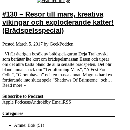
#130 – Resor till mars, kreativa
vikingar och exploderande katter!
(Brädspelsspecial)
Posted
March 5, 2017
by
GeekPodden
Vi får återigen besök av brädspelsgurun Deja Trajkovski
som berättar lite kort om brädspelsmässan Essen och tipsar
om det allra bästa bland de allra senaste brädspelen. Det blir
bland annat snack om “Terraforming Mars”, “A Fest For
Odin”, “Gloomhaven” och en massa annat. Magnus har t.ex.
fortfarande inte slutat spela “Shadows Of Brimstone” och…
Read more »
Subscribe to Podcast
Apple Podcasts
Android
by Email
RSS
Categories
Ämne: Bok
(51)