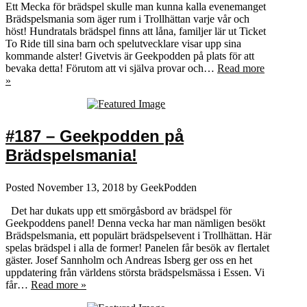
Ett Mecka för brädspel skulle man kunna kalla evenemanget
Brädspelsmania som äger rum i Trollhättan varje vår och
höst! Hundratals brädspel finns att låna, familjer lär ut Ticket
To Ride till sina barn och spelutvecklare visar upp sina
kommande alster! Givetvis är Geekpodden på plats för att
bevaka detta! Förutom att vi själva provar och…
Read more
»
#187 – Geekpodden på
Brädspelsmania!
Posted
November 13, 2018
by
GeekPodden
Det har dukats upp ett smörgåsbord av brädspel för
Geekpoddens panel! Denna vecka har man nämligen besökt
Brädspelsmania, ett populärt brädspelsevent i Trollhättan. Här
spelas brädspel i alla de former! Panelen får besök av flertalet
gäster. Josef Sannholm och Andreas Isberg ger oss en het
uppdatering från världens största brädspelsmässa i Essen. Vi
får…
Read more »