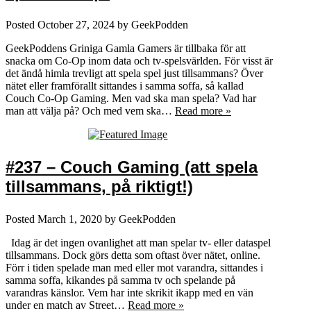
Posted
October 27, 2024
by
GeekPodden
GeekPoddens Griniga Gamla Gamers är tillbaka för att
snacka om Co-Op inom data och tv-spelsvärlden. För visst är
det ändå himla trevligt att spela spel just tillsammans? Över
nätet eller framförallt sittandes i samma soffa, så kallad
Couch Co-Op Gaming. Men vad ska man spela? Vad har
man att välja på? Och med vem ska…
Read more »
#237 – Couch Gaming (att spela
tillsammans, på riktigt!)
Posted
March 1, 2020
by
GeekPodden
Idag är det ingen ovanlighet att man spelar tv- eller dataspel
tillsammans. Dock görs detta som oftast över nätet, online.
Förr i tiden spelade man med eller mot varandra, sittandes i
samma soffa, kikandes på samma tv och spelande på
varandras känslor. Vem har inte skrikit ikapp med en vän
under en match av Street…
Read more »