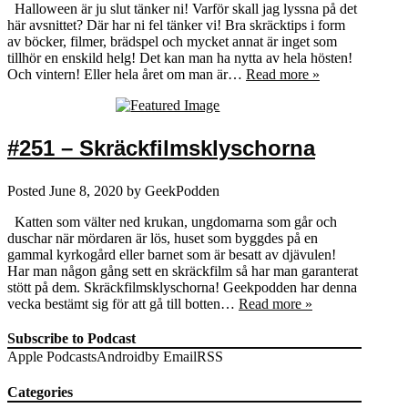
Halloween är ju slut tänker ni! Varför skall jag lyssna på det
här avsnittet? Där har ni fel tänker vi! Bra skräcktips i form
av böcker, filmer, brädspel och mycket annat är inget som
tillhör en enskild helg! Det kan man ha nytta av hela hösten!
Och vintern! Eller hela året om man är…
Read more »
#251 – Skräckfilmsklyschorna
Posted
June 8, 2020
by
GeekPodden
Katten som välter ned krukan, ungdomarna som går och
duschar när mördaren är lös, huset som byggdes på en
gammal kyrkogård eller barnet som är besatt av djävulen!
Har man någon gång sett en skräckfilm så har man garanterat
stött på dem. Skräckfilmsklyschorna! Geekpodden har denna
vecka bestämt sig för att gå till botten…
Read more »
Subscribe to Podcast
Apple Podcasts
Android
by Email
RSS
Categories