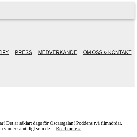
IFY
PRESS
MEDVERKANDE
OM OSS & KONTAKT
gar! Det är såklart dags för Oscarsgalan! Poddens två filmnördar,
 som vinner samtidigt som de…
Read more »