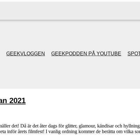
GEEKVLOGGEN
GEEKPODDEN PÅ YOUTUBE
SPOT
GEEKPODDEN RETRO
GAMING MED MICKE
an 2021
& FILIPH
GEEKPODDENS
ller det! Då är det åter dags för glitter, glamour, kändisar och hyllnin
 veta inför årets filmfest! I vanlig ordning kommer de berätta om vilka
JULSPECIALER 2013