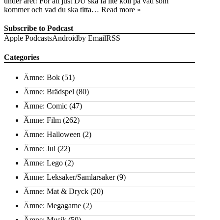
under året! För att just DU ska få lite koll på vad som
kommer och vad du ska titta…
Read more »
Subscribe to Podcast
Apple Podcasts
Android
by Email
RSS
Categories
Ämne: Bok
(51)
Ämne: Brädspel
(80)
Ämne: Comic
(47)
Ämne: Film
(262)
Ämne: Halloween
(2)
Ämne: Jul
(22)
Ämne: Lego
(2)
Ämne: Leksaker/Samlarsaker
(9)
Ämne: Mat & Dryck
(20)
Ämne: Megagame
(2)
Ämne: Musik
(59)