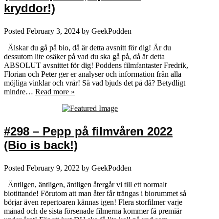
kryddor!)
Posted
February 3, 2024
by
GeekPodden
Älskar du gå på bio, då är detta avsnitt för dig! Är du
dessutom lite osäker på vad du ska gå på, då är detta
ABSOLUT avsnittet för dig! Poddens filmfantaster Fredrik,
Florian och Peter ger er analyser och information från alla
möjliga vinklar och vrår! Så vad bjuds det på då? Betydligt
mindre…
Read more »
#298 – Pepp på filmvåren 2022
(Bio is back!)
Posted
February 9, 2022
by
GeekPodden
Äntligen, äntligen, äntligen återgår vi till ett normalt
biotittande! Förutom att man åter får trängas i biorummet så
börjar även repertoaren kännas igen! Flera storfilmer varje
månad och de sista försenade filmerna kommer få premiär