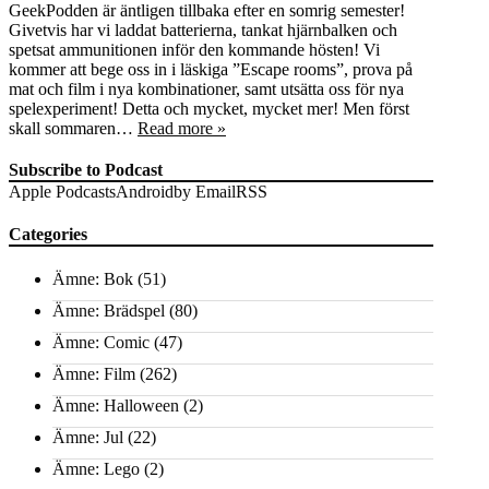
GeekPodden är äntligen tillbaka efter en somrig semester!
Givetvis har vi laddat batterierna, tankat hjärnbalken och
spetsat ammunitionen inför den kommande hösten! Vi
kommer att bege oss in i läskiga ”Escape rooms”, prova på
mat och film i nya kombinationer, samt utsätta oss för nya
spelexperiment! Detta och mycket, mycket mer! Men först
skall sommaren…
Read more »
Subscribe to Podcast
Apple Podcasts
Android
by Email
RSS
Categories
Ämne: Bok
(51)
Ämne: Brädspel
(80)
Ämne: Comic
(47)
Ämne: Film
(262)
Ämne: Halloween
(2)
Ämne: Jul
(22)
Ämne: Lego
(2)