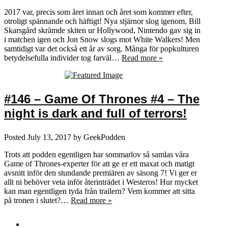
2017 var, precis som året innan och året som kommer efter,
otroligt spännande och häftigt! Nya stjärnor slog igenom, Bill
Skarsgård skrämde skiten ur Hollywood, Nintendo gav sig in
i matchen igen och Jon Snow slogs mot White Walkers! Men
samtidigt var det också ett år av sorg. Många för popkulturen
betydelsefulla individer tog farväl…
Read more »
#146 – Game Of Thrones #4 – The
night is dark and full of terrors!
Posted
July 13, 2017
by
GeekPodden
Trots att podden egentligen har sommarlov så samlas våra
Game of Thrones-experter för att ge er ett maxat och matigt
avsnitt inför den stundande premiären av säsong 7! Vi ger er
allt ni behöver veta inför återinträdet i Westeros! Hur mycket
kan man egentligen tyda från trailern? Vem kommer att sitta
på tronen i slutet?…
Read more »